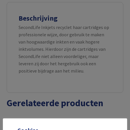
Beschrijving
SecondLife Inkjets recyclet haar cartridges op
professionele wijze, door gebruik te maken
van hoogwaardige inkten en vaak hogere
inktvolumes. Hierdoor zijn de cartridges van
SecondLife niet alleen voordeliger, maar
leveren zij door het hergebruik ook een
positieve bijdrage aan het milieu.
Gerelateerde producten