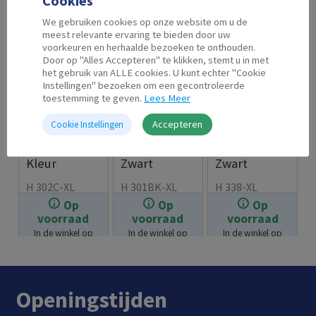
Cookies
We gebruiken cookies op onze website om u de
meest relevante ervaring te bieden door uw
voorkeuren en herhaalde bezoeken te onthouden.
Door op "Alles Accepteren" te klikken, stemt u in met
het gebruik van ALLE cookies. U kunt echter "Cookie
Instellingen" bezoeken om een gecontroleerde
toestemming te geven.
Lees Meer
Accepteren
Cookie Instellingen
Second Life
Second Life
Second Life
HP 302 XL
HP 301 XL
HP 338 XL
Kleur
Zwart
Zwart
H 302C-XL
H 301BK-XL
H 338-XL
Op
Op
Op
€
23.99
€
21.99
€
19.99
voorraad
voorraad
voorraad
In de winkel op
In de winkel op
In de winkel op
voorraad.
voorraad.
voorraad.
Openingstijden