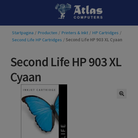
Ga
Ga
door
naar
naar
de
Startpagina
/
Producten
/
Printers & Inkt
/
HP Cartridges
/
navigatie
inhoud
Second Life HP Cartridges
/
Second Life HP 903 XL Cyaan
Second Life HP 903 XL
Cyaan