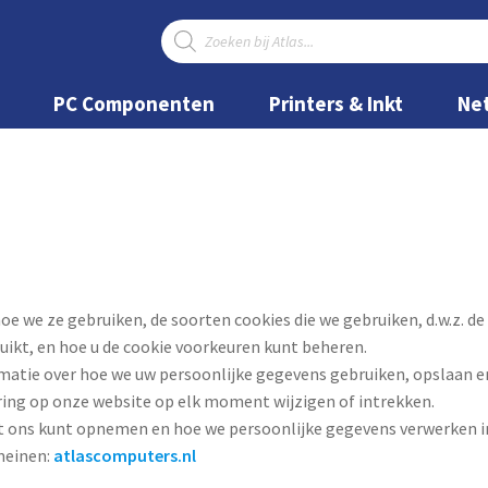
Producten
zoeken
Ga
Ga
door
naar
PC Componenten
Printers & Inkt
Ne
naar
de
navigatie
inhoud
 hoe we ze gebruiken, de soorten cookies die we gebruiken, d.w.z.
uikt, en hoe u de cookie voorkeuren kunt beheren.
matie over hoe we uw persoonlijke gegevens gebruiken, opslaan en
ing op onze website op elk moment wijzigen of intrekken.
et ons kunt opnemen en hoe we persoonlijke gegevens verwerken in
meinen:
atlascomputers.nl