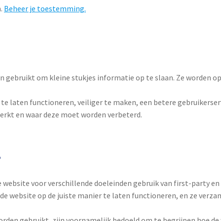
n.
Beheer je toestemming.
en gebruikt om kleine stukjes informatie op te slaan. Ze worden 
e laten functioneren, veiliger te maken, een betere gebruikerser
werkt en waar deze moet worden verbeterd.
?
website voor verschillende doeleinden gebruik van first-party en 
 de website op de juiste manier te laten functioneren, en ze verz
orden gebruikt, zijn voornamelijk bedoeld om te begrijpen hoe de