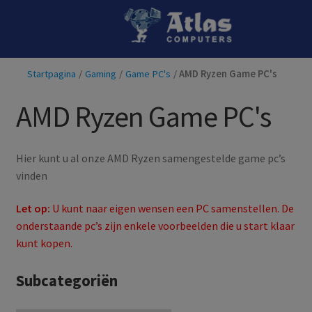
Ga
Ga
door
naar
naar
de
Startpagina
/
Gaming
/
Game PC's
/
AMD Ryzen Game PC's
navigatie
inhoud
AMD Ryzen Game PC's
Hier kunt u al onze AMD Ryzen samengestelde game pc’s
vinden
Let op:
U kunt naar eigen wensen een PC samenstellen. De
onderstaande pc’s zijn enkele voorbeelden die u start klaar
kunt kopen.
Subcategoriën