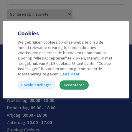
prijs
prijs
was:
is:
€4,900.00.
€4,599.00.
Enig resultaat
Cookies
We gebruiken cookies op onze website om u de
meest relevante ervaring te bieden door uw
voorkeuren en herhaalde bezoeken te onthouden.
Openingstijden
Door op "Alles Accepteren" te klikken, stemt u in met
het gebruik van ALLE cookies. U kunt echter "Cookie
Instellingen" bezoeken om een gecontroleerde
toestemming te geven.
Lees Meer
Accepteren
Cookie Instellingen
Maandag:
10:00 - 18:00
Dinsdag:
09:00 - 18:00
Woensdag:
09:00 - 18:00
Donderdag:
09:00 - 18:00
Vrijdag:
09:00 - 18:00
Zaterdag:
10:00 - 17:00
Zondag:
Gesloten