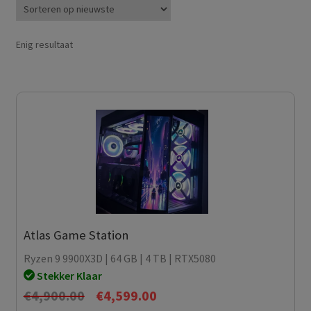
Enig resultaat
Atlas Game Station
Ryzen 9 9900X3D | 64 GB | 4 TB | RTX5080
Stekker Klaar
Oorspronkelijke
Huidige
€
4,900.00
€
4,599.00