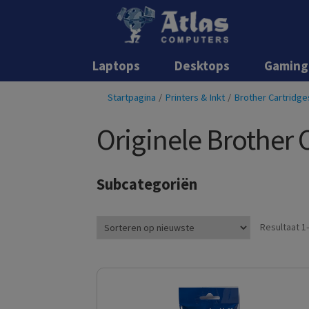
Laptops
Desktops
Gaming
Startpagina
/
Printers & Inkt
/
Brother Cartridge
Originele Brother 
Subcategoriën
Resultaat 1