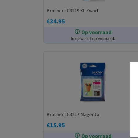
Brother LC3219 XL Zwart
€
34.95
Op voorraad
In de winkel op voorraad.
Brother LC3217 Magenta
€
15.95
Op voorraad