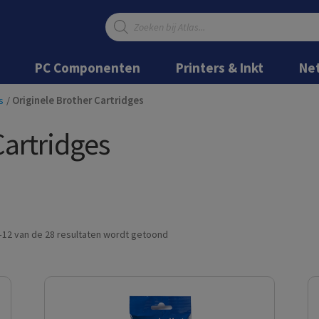
Producten
zoeken
Ga
Ga
door
naar
PC Componenten
Printers & Inkt
Ne
naar
de
navigatie
inhoud
s
/
Originele Brother Cartridges
Cartridges
Gesorteerd
–12 van de 28 resultaten wordt getoond
op
nieuwste