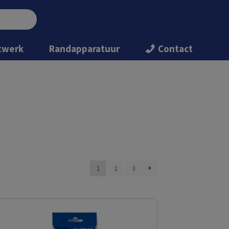
twerk
Randapparatuur
Contact
1
2
3