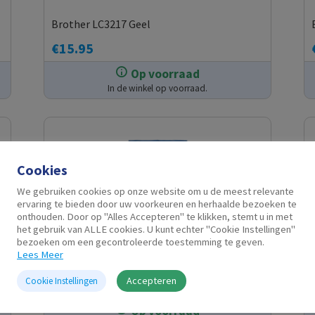
Brother LC3217 Geel
€
15.95
Op voorraad
In de winkel op voorraad.
Cookies
We gebruiken cookies op onze website om u de meest relevante
ervaring te bieden door uw voorkeuren en herhaalde bezoeken te
onthouden. Door op "Alles Accepteren" te klikken, stemt u in met
het gebruik van ALLE cookies. U kunt echter "Cookie Instellingen"
bezoeken om een gecontroleerde toestemming te geven.
Lees Meer
Brother LC3217 Zwart
Accepteren
Cookie Instellingen
€
19.95
Op voorraad