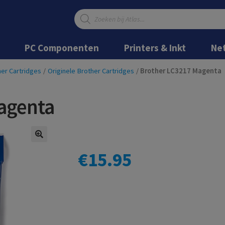
Producten
zoeken
Ga
Ga
door
naar
PC Componenten
Printers & Inkt
Ne
naar
de
navigatie
inhoud
er Cartridges
/
Originele Brother Cartridges
/
Brother LC3217 Magenta
agenta
€
15.95