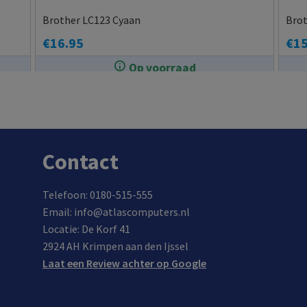
Brother LC123 Cyaan
Brot
€
16.95
€
15
Op voorraad
In de winkel op voorraad.
Contact
Telefoon: 0180-515-555
Email: info@atlascomputers.nl
Locatie: De Korf 41
2924 AH Krimpen aan den Ijssel
Laat een Review achter op Google