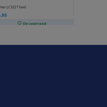
her LC3217 Geel
.95
Op voorraad
In de winkel op voorraad.