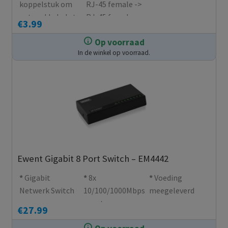
koppelstuk om
RJ-45 female ->
netwerkkabels te
RJ-45 female
€
3.99
verlengen
Op voorraad
In de winkel op voorraad.
Ewent Gigabit 8 Port Switch – EM4442
Gigabit
8x
Voeding
Netwerk Switch
10/100/1000Mbps
meegeleverd
poorten
€
27.99