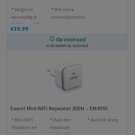
Vergroot
Met extra
eenvoudig je
netwerkpoorten
2,4GHz en 5GHz
€
39.99
draadloze
Op voorraad
netwerk
In de winkel op voorraad.
Ewent Mini WiFi Repeater 300N – EM4595
Mini WiFi
Haal een
Aan/uit-knop
Repeater en
maximale
access point
snelheid tot