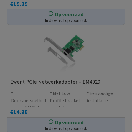
€
19.99
300Mbps
Op voorraad
In de winkel op voorraad.
Ewent PCIe Netwerkadapter – EM4029
Met Low
Eenvoudige
Doorvoersnelhed
Profile bracket
installatie
en tot 1000Mbps
om de kaart te
€
14.99
installeren in
Op voorraad
iedere computer
In de winkel op voorraad.