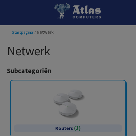
Ga
Ga
door
naar
naar
de
Startpagina
/
Netwerk
navigatie
inhoud
Netwerk
Subcategoriën
(1)
Routers