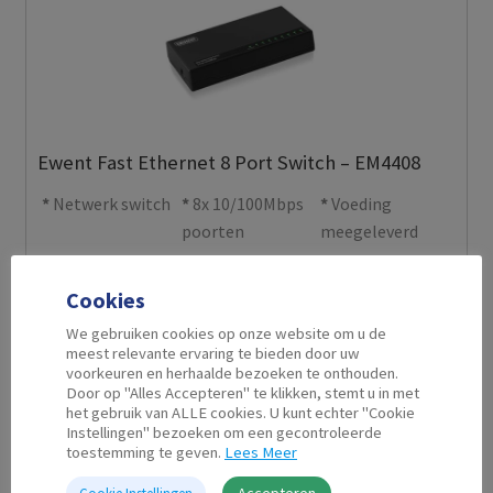
Ewent Fast Ethernet 8 Port Switch – EM4408
Netwerk switch
8x 10/100Mbps
Voeding
poorten
meegeleverd
€
13.99
Cookies
Op voorraad
In de winkel op voorraad.
We gebruiken cookies op onze website om u de
meest relevante ervaring te bieden door uw
voorkeuren en herhaalde bezoeken te onthouden.
Door op "Alles Accepteren" te klikken, stemt u in met
het gebruik van ALLE cookies. U kunt echter "Cookie
Instellingen" bezoeken om een gecontroleerde
toestemming te geven.
Lees Meer
Accepteren