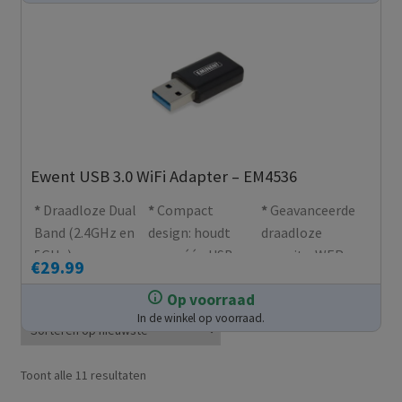
Ewent USB 3.0 WiFi Adapter – EM4536
Draadloze Dual
Compact
Geavanceerde
Band (2.4GHz en
design: houdt
draadloze
5GHz)
maar één USB-
security: WEP,
€
29.99
netwerkadapter
poort bezet
WPA/WPA2,
Op voorraad
voor het
WPA-PSK/WPA2-
In de winkel op voorraad.
verbinden van
PSK (TKIP/AES)
desktop
computers en
Gesorteerd
Toont alle 11 resultaten
notebooks met
op