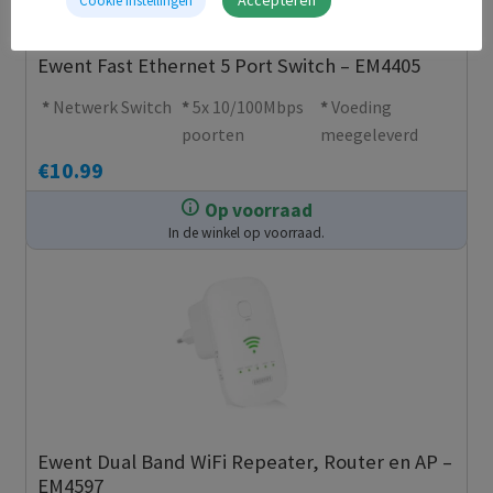
Cookie Instellingen
Ewent Fast Ethernet 5 Port Switch – EM4405
Netwerk Switch
5x 10/100Mbps
Voeding
poorten
meegeleverd
€
10.99
Op voorraad
In de winkel op voorraad.
Ewent Dual Band WiFi Repeater, Router en AP –
EM4597