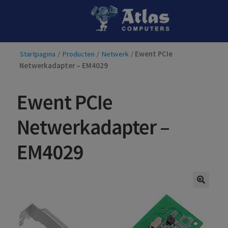
Ga
Ga
door
naar
naar
de
Startpagina
/
Producten
/
Netwerk
/
Ewent PCIe
navigatie
inhoud
Netwerkadapter – EM4029
Ewent PCIe
Netwerkadapter –
EM4029