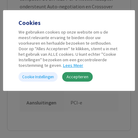
ondersteunt Auto-negotiation en Crossover
detectie.
Cookies
We gebruiken cookies op onze website om u de
meest relevante ervaring te bieden door uw
voorkeuren en herhaalde bezoeken te onthouden.
Aanvullende informatie
Door op "Alles Accepteren" te klikken, stemt u in met
het gebruik van ALLE cookies. U kunt echter "Cookie
Instellingen" bezoeken om een gecontroleerde
toestemming te geven.
Lees Meer
LAN snelheid
Gigabit
Accepteren
(10/100/1000
Cookie Instellingen
Mbps)
Aansluitingen
PCI-e