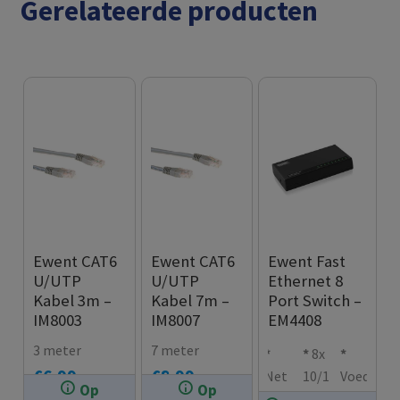
Gerelateerde producten
Ewent CAT6
Ewent CAT6
Ewent Fast
U/UTP
U/UTP
Ethernet 8
Kabel 3m –
Kabel 7m –
Port Switch –
IM8003
IM8007
EM4408
3 meter
7 meter
8x
€
6.99
€
8.99
Net
10/1
Voed
Op
Op
werk
00M
ing