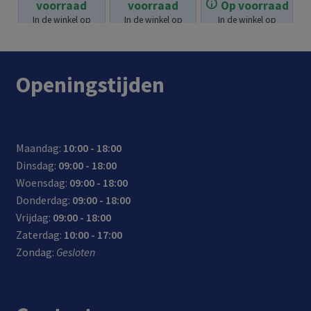
voorraad
voorraad
Op voorraad
€
13.99
swit
bps
mee
In de winkel op
In de winkel op
In de winkel op
ch
poor
gele
voorraad.
voorraad.
voorraad.
ten
verd
Openingstijden
Maandag:
10:00 - 18:00
Dinsdag:
09:00 - 18:00
Woensdag:
09:00 - 18:00
Donderdag:
09:00 - 18:00
Vrijdag:
09:00 - 18:00
Zaterdag:
10:00 - 17:00
Zondag:
Gesloten