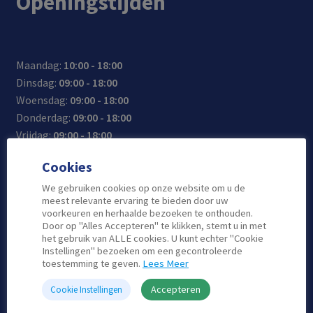
Openingstijden
Maandag:
10:00 - 18:00
Dinsdag:
09:00 - 18:00
Woensdag:
09:00 - 18:00
Donderdag:
09:00 - 18:00
Vrijdag:
09:00 - 18:00
Zaterdag:
10:00 - 17:00
Cookies
Zondag:
Gesloten
We gebruiken cookies op onze website om u de
meest relevante ervaring te bieden door uw
voorkeuren en herhaalde bezoeken te onthouden.
Door op "Alles Accepteren" te klikken, stemt u in met
Contact
het gebruik van ALLE cookies. U kunt echter "Cookie
Instellingen" bezoeken om een gecontroleerde
toestemming te geven.
Lees Meer
Telefoon: 0180-515-555
Email: info@atlascomputers.nl
Accepteren
Cookie Instellingen
Locatie: De Korf 41