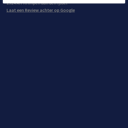
2924 AH Krimpen aan den Ijssel
Laat een Review achter op Google