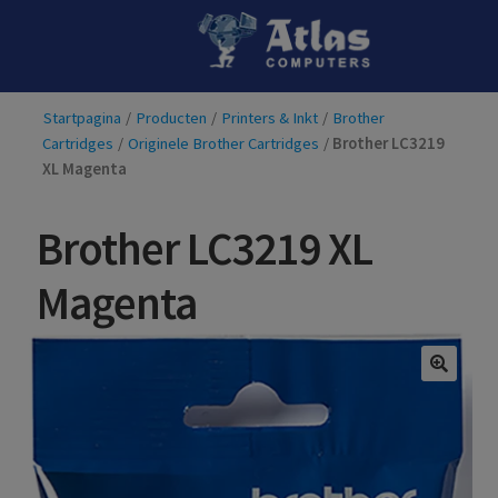
Ga
Ga
door
naar
naar
de
Startpagina
/
Producten
/
Printers & Inkt
/
Brother
navigatie
inhoud
Cartridges
/
Originele Brother Cartridges
/
Brother LC3219
XL Magenta
Brother LC3219 XL
Magenta