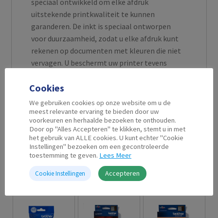
speciaal ontwikkeld om elke afdruk
uitstekende printkwaliteit te kunnen
garanderen. De inkt is speciaal ontworpen
voor duurzaamheid, zodat u elke afdruk kunt
rekenen op documenten met kleuren die niet
vervagen. U beschermt uw printer tevens
tegen eventuele blijvende schade die niet-
Cookies
originele cartridges kunnen veroorzaken.
We gebruiken cookies op onze website om u de
meest relevante ervaring te bieden door uw
voorkeuren en herhaalde bezoeken te onthouden.
Door op "Alles Accepteren" te klikken, stemt u in met
Gerelateerde producten
het gebruik van ALLE cookies. U kunt echter "Cookie
Instellingen" bezoeken om een gecontroleerde
toestemming te geven.
Lees Meer
Accepteren
Cookie Instellingen