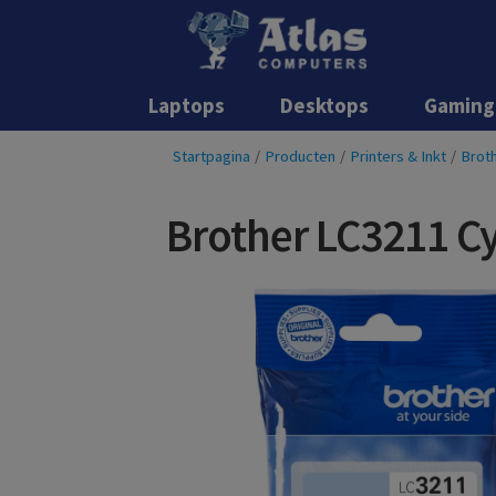
Laptops
Desktops
Gaming
Startpagina
/
Producten
/
Printers & Inkt
/
Broth
Brother LC3211 C