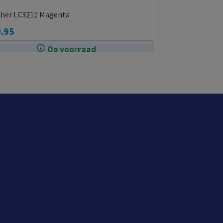
ther LC3211 Magenta
.95
Op voorraad
In de winkel op voorraad.