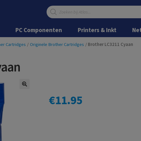
Producten
zoeken
Ga
Ga
door
naar
PC Componenten
Printers & Inkt
Ne
naar
de
navigatie
inhoud
er Cartridges
/
Originele Brother Cartridges
/
Brother LC3211 Cyaan
yaan
€
11.95