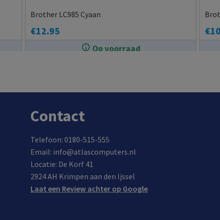
Brother LC985 Cyaan
Bro
€
12.95
€
10
Op voorraad
In de winkel op voorraad.
Contact
Telefoon: 0180-515-555
Email: info@atlascomputers.nl
Locatie: De Korf 41
2924 AH Krimpen aan den Ijssel
Laat een Review achter op Google