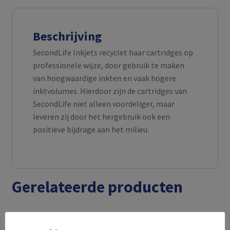
Beschrijving
SecondLife Inkjets recyclet haar cartridges op
professionele wijze, door gebruik te maken
van hoogwaardige inkten en vaak hogere
inktvolumes. Hierdoor zijn de cartridges van
SecondLife niet alleen voordeliger, maar
leveren zij door het hergebruik ook een
positieve bijdrage aan het milieu.
Gerelateerde producten