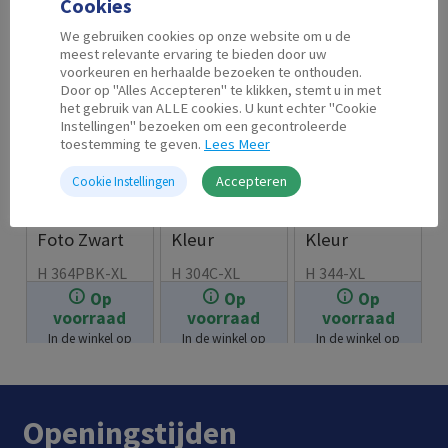
Cookies
We gebruiken cookies op onze website om u de
meest relevante ervaring te bieden door uw
voorkeuren en herhaalde bezoeken te onthouden.
Door op "Alles Accepteren" te klikken, stemt u in met
het gebruik van ALLE cookies. U kunt echter "Cookie
Instellingen" bezoeken om een gecontroleerde
toestemming te geven.
Lees Meer
Accepteren
Cookie Instellingen
Second Life
Second Life
Second Life
HP 364 XL
HP 304 XL
HP 344 XL
Foto Zwart
Kleur
Kleur
H 364PBK-XL
H 304C-XL
H 344-XL
Op
Op
Op
€
7.99
€
18.99
€
19.99
voorraad
voorraad
voorraad
In de winkel op
In de winkel op
In de winkel op
voorraad.
voorraad.
voorraad.
Openingstijden