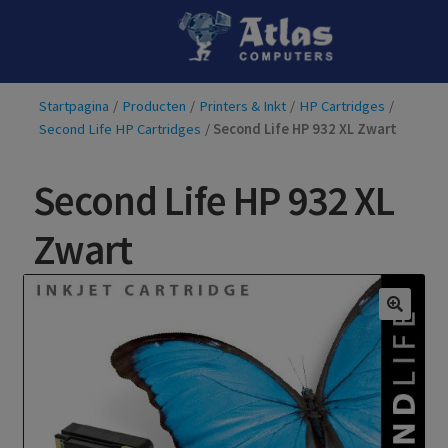
Ga
Ga
door
naar
naar
de
Startpagina
/
Producten
/
Printers & Inkt
/
HP Cartridges
/
navigatie
inhoud
Second Life HP Cartridges
/
Second Life HP 932 XL Zwart
Second Life HP 932 XL
Zwart