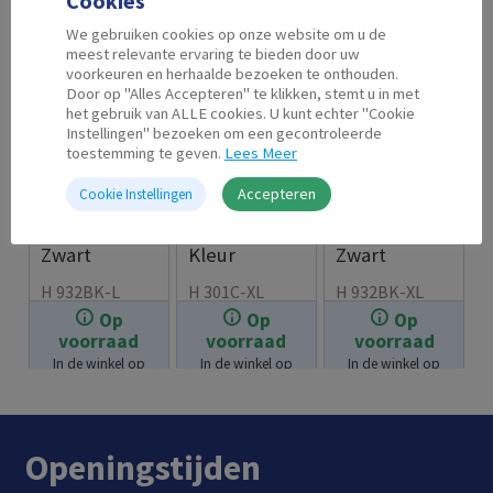
Cookies
We gebruiken cookies op onze website om u de
meest relevante ervaring te bieden door uw
voorkeuren en herhaalde bezoeken te onthouden.
Door op "Alles Accepteren" te klikken, stemt u in met
het gebruik van ALLE cookies. U kunt echter "Cookie
Instellingen" bezoeken om een gecontroleerde
toestemming te geven.
Lees Meer
Accepteren
Cookie Instellingen
Second Life
Second Life
Second Life
HP 903 L
HP 301 XL
HP 932 XL
Zwart
Kleur
Zwart
H 932BK-L
H 301C-XL
H 932BK-XL
Op
Op
Op
€
11.99
€
23.99
€
11.99
voorraad
voorraad
voorraad
In de winkel op
In de winkel op
In de winkel op
voorraad.
voorraad.
voorraad.
Openingstijden