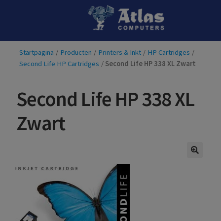
Ga
Ga
door
naar
naar
de
Startpagina
/
Producten
/
Printers & Inkt
/
HP Cartridges
/
navigatie
inhoud
Second Life HP Cartridges
/
Second Life HP 338 XL Zwart
Second Life HP 338 XL
Zwart