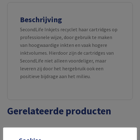
Beschrijving
SecondLife Inkjets recyclet haar cartridges op
professionele wijze, door gebruik te maken
van hoogwaardige inkten en vaak hogere
inktvolumes. Hierdoor zijn de cartridges van
SecondLife niet alleen voordeliger, maar
leveren zij door het hergebruik ook een
positieve bijdrage aan het milieu.
Gerelateerde producten