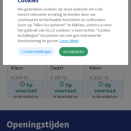
Cookies
We gebruiken cookies op onze website om u de
meest relevante ervaring te bieden door uw
voorkeuren en herhaalde bezoeken te onthouden.
Door op "Alles Accepteren" te klikken, stemt u in met
het gebruik van ALLE cookies. U kunt echter "Cookie
Instellingen" bezoeken om een gecontroleerde
toestemming te geven.
Lees Meer
Accepteren
Cookie Instellingen
Second Life
Second Life
Second Life
HP 344 XL
HP 350 XL
HP 302 XL
Kleur
Zwart
Kleur
H 344-XL
H 350-XL
H 302C-XL
Op
Op
Op
€
19.99
€
18.99
€
23.99
voorraad
voorraad
voorraad
In de winkel op
In de winkel op
In de winkel op
voorraad.
voorraad.
voorraad.
Openingstijden