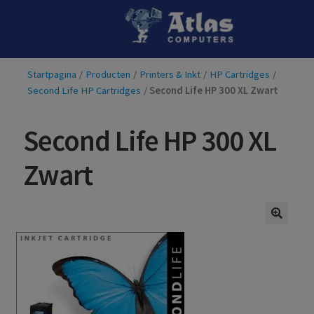
Ga
Ga
door
naar
naar
de
Startpagina
/
Producten
/
Printers & Inkt
/
HP Cartridges
/
navigatie
inhoud
Second Life HP Cartridges
/
Second Life HP 300 XL Zwart
Second Life HP 300 XL
Zwart