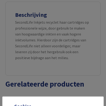
Beschrijving
SecondLife Inkjets recyclet haar cartridges op
professionele wijze, door gebruik te maken
van hoogwaardige inkten en vaak hogere
inktvolumes. Hierdoor zijn de cartridges van
SecondLife niet alleen voordeliger, maar
leveren zij door het hergebruik ook een
positieve bijdrage aan het milieu.
Gerelateerde producten