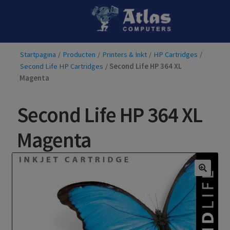
Ga
Ga
door
naar
naar
de
Startpagina
/
Producten
/
Printers & Inkt
/
HP Cartridges
/
navigatie
inhoud
Second Life HP Cartridges
/
Second Life HP 364 XL
Magenta
Second Life HP 364 XL
Magenta