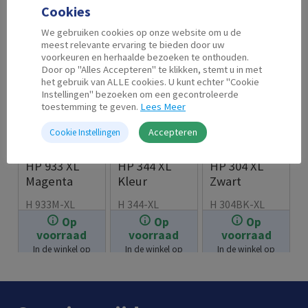
Cookies
We gebruiken cookies op onze website om u de
meest relevante ervaring te bieden door uw
voorkeuren en herhaalde bezoeken te onthouden.
Door op "Alles Accepteren" te klikken, stemt u in met
het gebruik van ALLE cookies. U kunt echter "Cookie
Instellingen" bezoeken om een gecontroleerde
toestemming te geven.
Lees Meer
Accepteren
Cookie Instellingen
Second Life
Second Life
Second Life
HP 933 XL
HP 344 XL
HP 304 XL
Magenta
Kleur
Zwart
H 933M-XL
H 344-XL
H 304BK-XL
Op
Op
Op
€
11.99
€
19.99
€
17.99
voorraad
voorraad
voorraad
In de winkel op
In de winkel op
In de winkel op
voorraad.
voorraad.
voorraad.