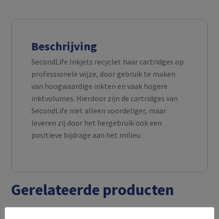
Beschrijving
SecondLife Inkjets recyclet haar cartridges op
professionele wijze, door gebruik te maken
van hoogwaardige inkten en vaak hogere
inktvolumes. Hierdoor zijn de cartridges van
SecondLife niet alleen voordeliger, maar
leveren zij door het hergebruik ook een
positieve bijdrage aan het milieu.
Gerelateerde producten