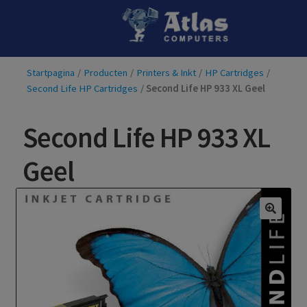
Ga
Ga
door
naar
naar
de
Startpagina
/
Producten
/
Printers & Inkt
/
HP Cartridges
/
navigatie
inhoud
Second Life HP Cartridges
/
Second Life HP 933 XL Geel
Second Life HP 933 XL
Geel