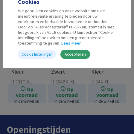
Cookies
We gebruiken cookies op onze website om u de
meest relevante ervaring te bieden door uw
voorkeuren en herhaalde bezoeken te onthouden.
Door op "Alles Accepteren" te klikken, stemt u in met
het gebruik van ALLE cookies. U kunt echter "Cookie
Instellingen" bezoeken om een gecontroleerde
toestemming te geven.
Lees Meer
Accepteren
Cookie Instellingen
Second Life
Second Life
Second Life
HP 301 XL
HP 364 XL
HP 344 XL
Kleur
Zwart
Kleur
H 301C-XL
H 364BK-XL
H 344-XL
Op
Op
Op
€
23.99
€
7.99
€
19.99
voorraad
voorraad
voorraad
In de winkel op
In de winkel op
In de winkel op
voorraad.
voorraad.
voorraad.
Openingstijden