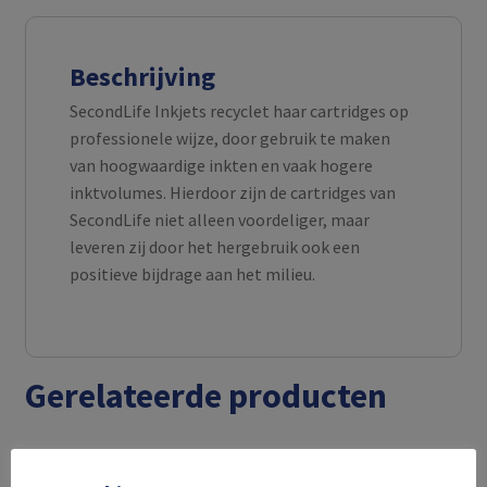
Beschrijving
SecondLife Inkjets recyclet haar cartridges op
professionele wijze, door gebruik te maken
van hoogwaardige inkten en vaak hogere
inktvolumes. Hierdoor zijn de cartridges van
SecondLife niet alleen voordeliger, maar
leveren zij door het hergebruik ook een
positieve bijdrage aan het milieu.
Gerelateerde producten