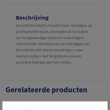
Beschrijving
SecondLife Inkjets recyclet haar cartridges op
professionele wijze, door gebruik te maken
van hoogwaardige inkten en vaak hogere
inktvolumes. Hierdoor zijn de cartridges van
SecondLife niet alleen voordeliger, maar
leveren zij door het hergebruik ook een
positieve bijdrage aan het milieu.
Gerelateerde producten