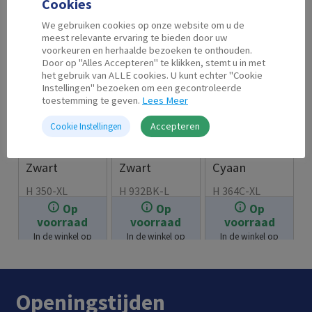
Cookies
We gebruiken cookies op onze website om u de
meest relevante ervaring te bieden door uw
voorkeuren en herhaalde bezoeken te onthouden.
Door op "Alles Accepteren" te klikken, stemt u in met
het gebruik van ALLE cookies. U kunt echter "Cookie
Instellingen" bezoeken om een gecontroleerde
toestemming te geven.
Lees Meer
Accepteren
Cookie Instellingen
Second Life
Second Life
Second Life
HP 350 XL
HP 903 L
HP 364 XL
Zwart
Zwart
Cyaan
H 350-XL
H 932BK-L
H 364C-XL
Op
Op
Op
€
18.99
€
11.99
€
7.99
voorraad
voorraad
voorraad
In de winkel op
In de winkel op
In de winkel op
voorraad.
voorraad.
voorraad.
Openingstijden