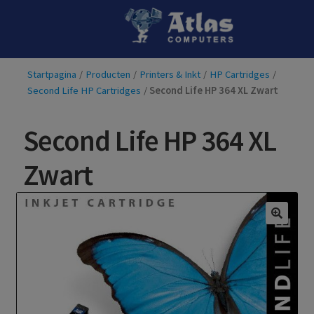
Ga
Ga
door
naar
naar
de
Startpagina
/
Producten
/
Printers & Inkt
/
HP Cartridges
/
navigatie
inhoud
Second Life HP Cartridges
/
Second Life HP 364 XL Zwart
Second Life HP 364 XL
Zwart