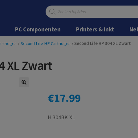
Producten
zoeken
Ga
Ga
door
naar
PC Componenten
Printers & Inkt
Ne
naar
de
navigatie
inhoud
artridges
/
Second Life HP Cartridges
/
Second Life HP 304 XL Zwart
4 XL Zwart
€
17.99
H 304BK-XL