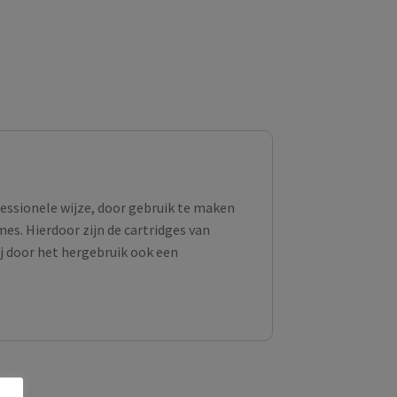
fessionele wijze, door gebruik te maken
s. Hierdoor zijn de cartridges van
ij door het hergebruik ook een