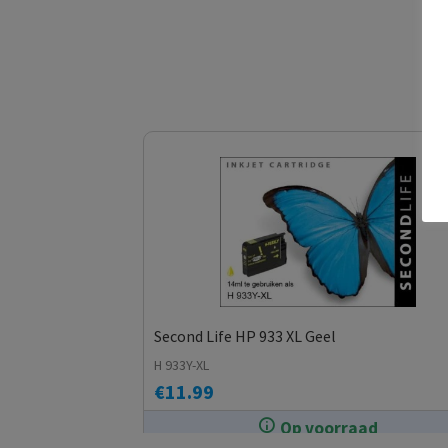
Second Life HP 933 XL Geel
H 933Y-XL
€
11.99
Op voorraad