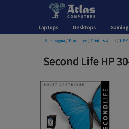
Laptops
Desktops
Gaming
Startpagina
/
Producten
/
Printers & Inkt
/
HP C
Second Life HP 30