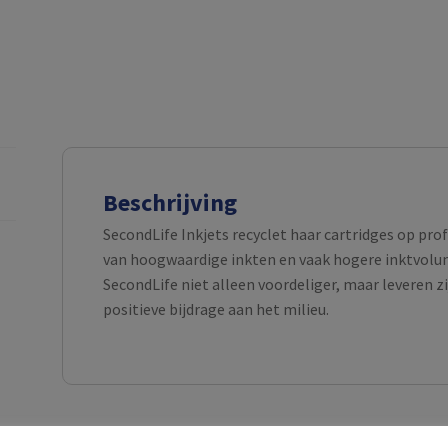
Beschrijving
SecondLife Inkjets recyclet haar cartridges op pro
van hoogwaardige inkten en vaak hogere inktvolume
SecondLife niet alleen voordeliger, maar leveren z
positieve bijdrage aan het milieu.