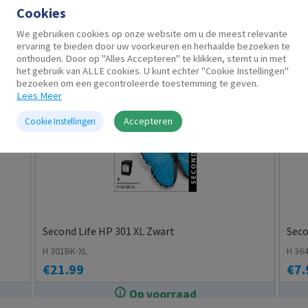
Cookies
Gerelateerde producten
We gebruiken cookies op onze website om u de meest relevante
ervaring te bieden door uw voorkeuren en herhaalde bezoeken te
onthouden. Door op "Alles Accepteren" te klikken, stemt u in met
het gebruik van ALLE cookies. U kunt echter "Cookie Instellingen"
bezoeken om een gecontroleerde toestemming te geven.
Lees Meer
Accepteren
Cookie Instellingen
Second Life HP 301 XL Zwart
Seco
H 301BK-XL
H 36
€
21.99
€
7.
Op voorraad