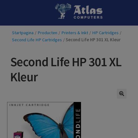
Ga
Ga
door
naar
naar
de
Startpagina
/
Producten
/
Printers & Inkt
/
HP Cartridges
/
navigatie
inhoud
Second Life HP Cartridges
/
Second Life HP 301 XL Kleur
Second Life HP 301 XL
Kleur