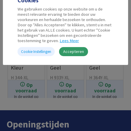
Cookies
We gebruiken cookies op onze website om u de
meest relevante ervaring te bieden door uw
voorkeuren en herhaalde bezoeken te onthouden.
Door op "Alles Accepteren" te klikken, stemt u in met
het gebruik van ALLE cookies. U kunt echter "Cookie
Instellingen" bezoeken om een gecontroleerde
toestemming te geven.
Lees Meer
Accepteren
Cookie Instellingen
Second Life
Second Life
Second Life
HP 344 XL
HP 933 XL
HP 364 XL
Kleur
Geel
Geel
H 344-XL
H 933Y-XL
H 364Y-XL
Op
Op
Op
€
19.99
€
11.99
€
7.99
voorraad
voorraad
voorraad
In de winkel op
In de winkel op
In de winkel op
voorraad.
voorraad.
voorraad.
Openingstijden