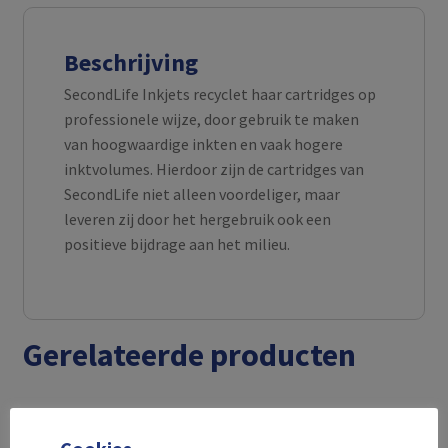
Beschrijving
SecondLife Inkjets recyclet haar cartridges op
professionele wijze, door gebruik te maken
van hoogwaardige inkten en vaak hogere
inktvolumes. Hierdoor zijn de cartridges van
SecondLife niet alleen voordeliger, maar
leveren zij door het hergebruik ook een
positieve bijdrage aan het milieu.
Gerelateerde producten