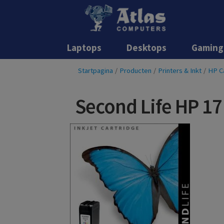
Laptops
Desktops
Gaming
Startpagina
/
Producten
/
Printers & Inkt
/
HP C
Second Life HP 17