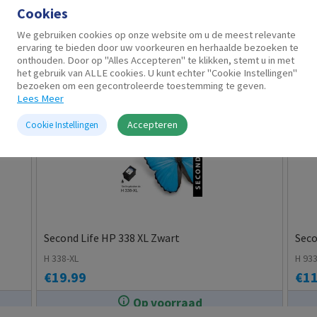
Cookies
Gerelateerde producten
We gebruiken cookies op onze website om u de meest relevante
ervaring te bieden door uw voorkeuren en herhaalde bezoeken te
onthouden. Door op "Alles Accepteren" te klikken, stemt u in met
het gebruik van ALLE cookies. U kunt echter "Cookie Instellingen"
bezoeken om een gecontroleerde toestemming te geven.
Lees Meer
Accepteren
Cookie Instellingen
Second Life HP 338 XL Zwart
Seco
H 338-XL
H 93
€
19.99
€
11
Op voorraad