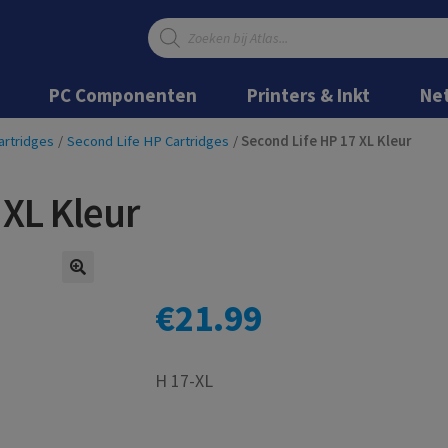
Producten
zoeken
Ga
Ga
door
naar
PC Componenten
Printers & Inkt
Ne
naar
de
navigatie
inhoud
artridges
/
Second Life HP Cartridges
/
Second Life HP 17 XL Kleur
 XL Kleur
€
21.99
H 17-XL