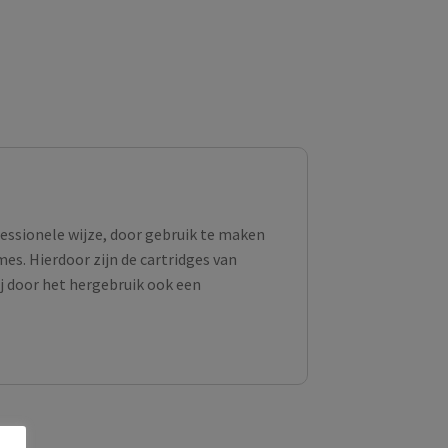
fessionele wijze, door gebruik te maken
s. Hierdoor zijn de cartridges van
ij door het hergebruik ook een