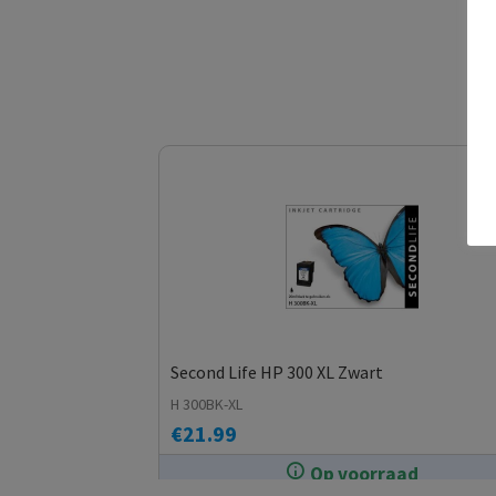
Second Life HP 300 XL Zwart
H 300BK-XL
€
21.99
Op voorraad