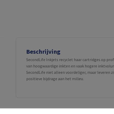
Beschrijving
SecondLife Inkjets recyclet haar cartridges op pro
van hoogwaardige inkten en vaak hogere inktvolume
SecondLife niet alleen voordeliger, maar leveren z
positieve bijdrage aan het milieu.