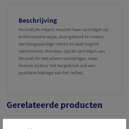
Beschrijving
SecondLife Inkjets recyclet haar cartridges op
professionele wijze, door gebruik te maken
van hoogwaardige inkten en vaak hogere
inktvolumes. Hierdoor zijn de cartridges van
SecondLife niet alleen voordeliger, maar
leveren zij door het hergebruik ook een
positieve bijdrage aan het milieu.
Gerelateerde producten