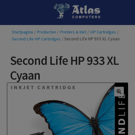
Ga
Ga
door
naar
naar
de
Startpagina
/
Producten
/
Printers & Inkt
/
HP Cartridges
/
navigatie
inhoud
Second Life HP Cartridges
/
Second Life HP 933 XL Cyaan
Second Life HP 933 XL
Cyaan