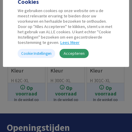
Cookies
We gebruiken cookies op onze website om u de
meest relevante ervaring te bieden door uw
voorkeuren en herhaalde bezoeken te onthouden.
Door op "Alles Accepteren" te klikken, stemt u in met
het gebruik van ALLE cookies. U kunt echter "Cookie
Instellingen" bezoeken om een gecontroleerde
toestemming te geven.
Lees Meer
Accepteren
Cookie Instellingen
Second Life
Second Life
Second Life
HP 62 XL
HP 300 XL
HP 301 XL
Kleur
Kleur
Kleur
H 62C-XL
H 300C-XL
H 301C-XL
Op
Op
Op
€
22.99
€
21.99
€
23.99
voorraad
voorraad
voorraad
In de winkel op
In de winkel op
In de winkel op
voorraad.
voorraad.
voorraad.
Openingstijden