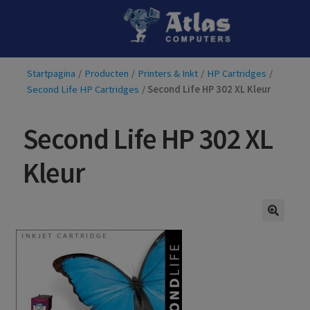
Ga
Ga
door
naar
naar
de
Startpagina
/
Producten
/
Printers & Inkt
/
HP Cartridges
/
navigatie
inhoud
Second Life HP Cartridges
/
Second Life HP 302 XL Kleur
Second Life HP 302 XL
Kleur