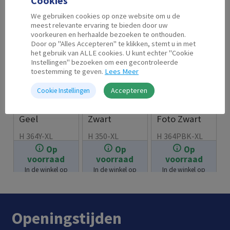
Cookies
We gebruiken cookies op onze website om u de
meest relevante ervaring te bieden door uw
voorkeuren en herhaalde bezoeken te onthouden.
Door op "Alles Accepteren" te klikken, stemt u in met
het gebruik van ALLE cookies. U kunt echter "Cookie
Instellingen" bezoeken om een gecontroleerde
toestemming te geven.
Lees Meer
Accepteren
Cookie Instellingen
Second Life
Second Life
Second Life
HP 364 XL
HP 350 XL
HP 364 XL
Geel
Zwart
Foto Zwart
H 364Y-XL
H 350-XL
H 364PBK-XL
Op
Op
Op
€
7.99
€
18.99
€
7.99
voorraad
voorraad
voorraad
In de winkel op
In de winkel op
In de winkel op
voorraad.
voorraad.
voorraad.
Openingstijden