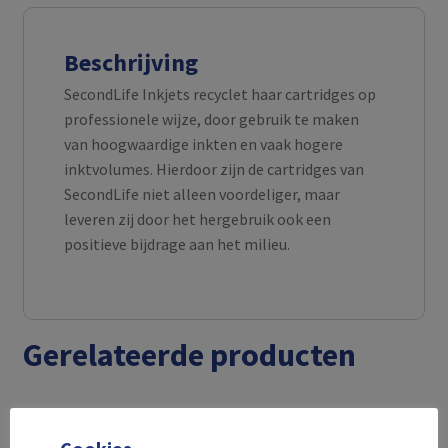
Beschrijving
SecondLife Inkjets recyclet haar cartridges op
professionele wijze, door gebruik te maken
van hoogwaardige inkten en vaak hogere
inktvolumes. Hierdoor zijn de cartridges van
SecondLife niet alleen voordeliger, maar
leveren zij door het hergebruik ook een
positieve bijdrage aan het milieu.
Gerelateerde producten