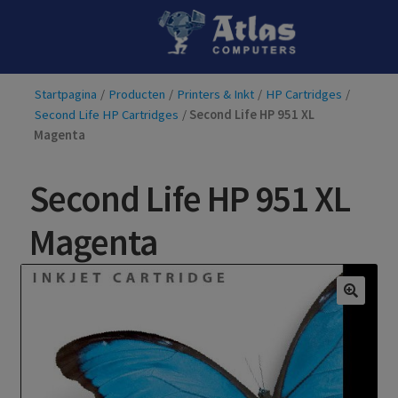
Ga
Ga
door
naar
naar
de
Startpagina
/
Producten
/
Printers & Inkt
/
HP Cartridges
/
navigatie
inhoud
Second Life HP Cartridges
/
Second Life HP 951 XL
Magenta
Second Life HP 951 XL
Magenta