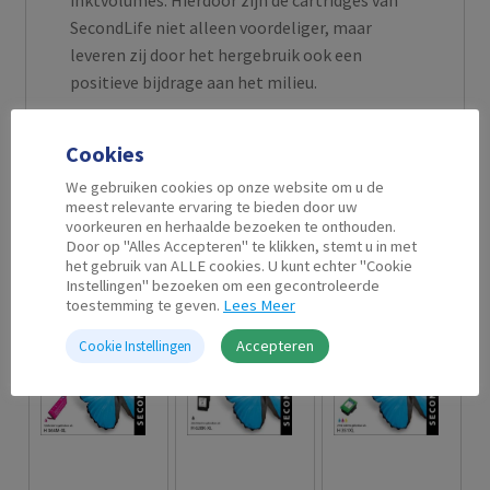
inktvolumes. Hierdoor zijn de cartridges van
SecondLife niet alleen voordeliger, maar
leveren zij door het hergebruik ook een
positieve bijdrage aan het milieu.
Cookies
We gebruiken cookies op onze website om u de
Gerelateerde producten
meest relevante ervaring te bieden door uw
voorkeuren en herhaalde bezoeken te onthouden.
Door op "Alles Accepteren" te klikken, stemt u in met
het gebruik van ALLE cookies. U kunt echter "Cookie
Instellingen" bezoeken om een gecontroleerde
toestemming te geven.
Lees Meer
Accepteren
Cookie Instellingen