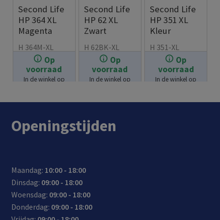
Second Life
Second Life
Second Life
HP 364 XL
HP 62 XL
HP 351 XL
Magenta
Zwart
Kleur
H 364M-XL
H 62BK-XL
H 351-XL
Op
Op
Op
€
7.99
€
21.99
€
19.99
voorraad
voorraad
voorraad
In de winkel op
In de winkel op
In de winkel op
voorraad.
voorraad.
voorraad.
Openingstijden
Maandag:
10:00 - 18:00
Dinsdag:
09:00 - 18:00
Woensdag:
09:00 - 18:00
Donderdag:
09:00 - 18:00
Vrijdag:
09:00 - 18:00