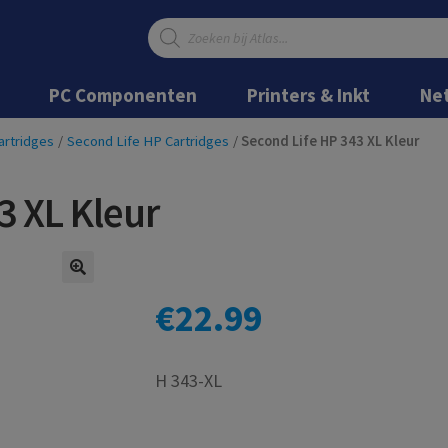
Producten
zoeken
Ga
Ga
door
naar
PC Componenten
Printers & Inkt
Ne
naar
de
navigatie
inhoud
artridges
/
Second Life HP Cartridges
/
Second Life HP 343 XL Kleur
3 XL Kleur
€
22.99
H 343-XL