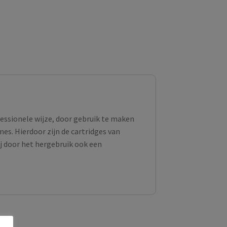
fessionele wijze, door gebruik te maken
s. Hierdoor zijn de cartridges van
ij door het hergebruik ook een