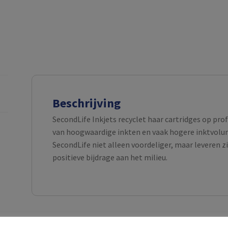
Beschrijving
SecondLife Inkjets recyclet haar cartridges op pro
van hoogwaardige inkten en vaak hogere inktvolume
SecondLife niet alleen voordeliger, maar leveren z
positieve bijdrage aan het milieu.