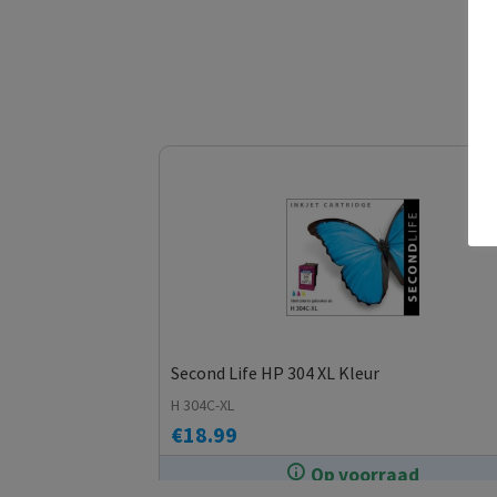
Second Life HP 304 XL Kleur
H 304C-XL
€
18.99
Op voorraad