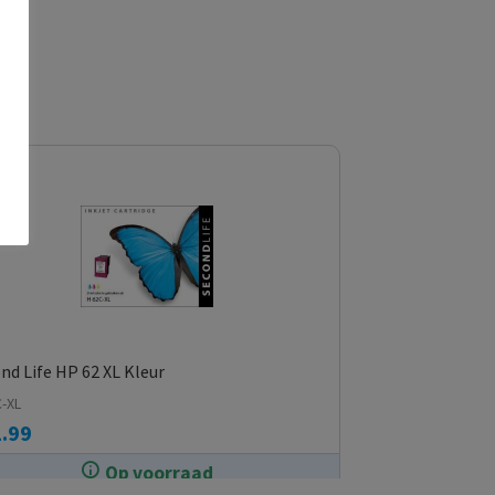
nd Life HP 62 XL Kleur
C-XL
.99
Op voorraad