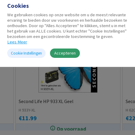
Cookies
Gerelateerde producten
We gebruiken cookies op onze website om u de meest relevante
ervaring te bieden door uw voorkeuren en herhaalde bezoeken te
onthouden. Door op "Alles Accepteren" te klikken, stemt u in met
het gebruik van ALLE cookies. U kunt echter "Cookie Instellingen"
bezoeken om een gecontroleerde toestemming te geven.
Lees Meer
Accepteren
Cookie Instellingen
Second Life HP 933 XL Geel
Seco
H 933Y-XL
H 62
€
11.99
€
22
Op voorraad