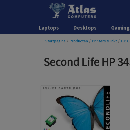
Laptops
Desktops
Gaming
Startpagina
/
Producten
/
Printers & Inkt
/
HP C
Second Life HP 34