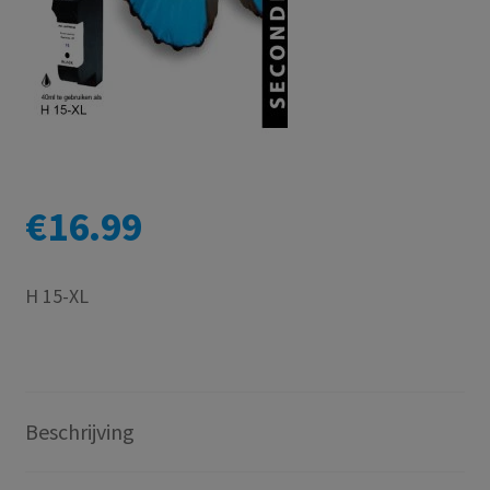
€
16.99
H 15-XL
Beschrijving