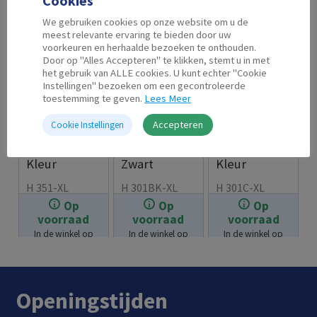
Cookies
We gebruiken cookies op onze website om u de
meest relevante ervaring te bieden door uw
voorkeuren en herhaalde bezoeken te onthouden.
Door op "Alles Accepteren" te klikken, stemt u in met
het gebruik van ALLE cookies. U kunt echter "Cookie
Instellingen" bezoeken om een gecontroleerde
toestemming te geven.
Lees Meer
Accepteren
Cookie Instellingen
Second Life
Second Life
Second Life
HP 351 XL
HP 301 XL
HP 301 XL
Kleur
Zwart
Kleur
H 351-XL
H 301BK-XL
H 301C-XL
Op
Op
Op
€
19.99
€
21.99
€
23.99
voorraad
voorraad
voorraad
In de winkel op
In de winkel op
In de winkel op
voorraad.
voorraad.
voorraad.
Openingstijden