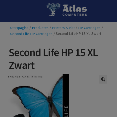
Ga
Ga
door
naar
naar
de
Startpagina
/
Producten
/
Printers & Inkt
/
HP Cartridges
/
navigatie
inhoud
Second Life HP Cartridges
/
Second Life HP 15 XL Zwart
Second Life HP 15 XL
Zwart