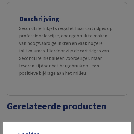
Beschrijving
SecondLife Inkjets recyclet haar cartridges op
professionele wijze, door gebruik te maken
van hoogwaardige inkten en vaak hogere
inktvolumes. Hierdoor zijn de cartridges van
SecondLife niet alleen voordeliger, maar
leveren zij door het hergebruik ook een
positieve bijdrage aan het milieu.
Gerelateerde producten