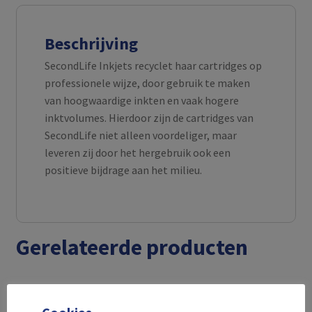
Beschrijving
SecondLife Inkjets recyclet haar cartridges op
professionele wijze, door gebruik te maken
van hoogwaardige inkten en vaak hogere
inktvolumes. Hierdoor zijn de cartridges van
SecondLife niet alleen voordeliger, maar
leveren zij door het hergebruik ook een
positieve bijdrage aan het milieu.
Gerelateerde producten