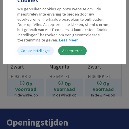
Cookies
We gebruiken cookies op onze website om u de
meest relevante ervaring te bieden door uw
voorkeuren en herhaalde bezoeken te onthouden.
Door op "Alles Accepteren" te klikken, stemt u in met
het gebruik van ALLE cookies. U kunt echter "Cookie
Instellingen" bezoeken om een gecontroleerde
toestemming te geven.
Lees Meer
Accepteren
Cookie Instellingen
Second Life
Second Life
Second Life
HP 932 XL
HP 364 XL
HP 364 XL
Zwart
Magenta
Zwart
H 932BK-XL
H 364M-XL
H 364BK-XL
Op
Op
Op
€
11.99
€
7.99
€
7.99
voorraad
voorraad
voorraad
In de winkel op
In de winkel op
In de winkel op
voorraad.
voorraad.
voorraad.
Openingstijden