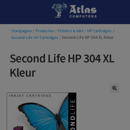
Ga
Ga
door
naar
naar
de
Startpagina
/
Producten
/
Printers & Inkt
/
HP Cartridges
/
navigatie
inhoud
Second Life HP Cartridges
/
Second Life HP 304 XL Kleur
Second Life HP 304 XL
Kleur