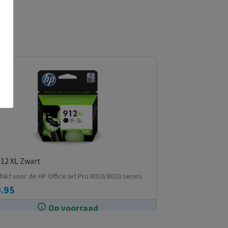
12 XL Zwart
hikt voor de HP OfficeJet Pro 8010/8020 series.
.95
Op voorraad
In de winkel op voorraad.