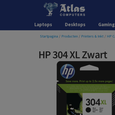
Laptops
Desktops
Gaming
Startpagina
/
Producten
/
Printers & Inkt
/
HP C
HP 304 XL Zwart