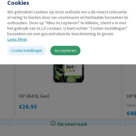
Cookies
Gerelateerde producten
We gebruiken cookies op onze website om u de meest relevante
ervaring te bieden door uw voorkeuren en herhaalde bezoeken te
onthouden. Door op "Alles Accepteren" te klikken, stemt u in met
het gebruik van ALLE cookies. U kunt echter "Cookie Instellingen"
bezoeken om een gecontroleerde toestemming te geven.
Lees Meer
Accepteren
Cookie Instellingen
HP 364 XL Geel
HP 9
Gesc
€
26.95
€
40
Op voorraad
In de winkel op voorraad.