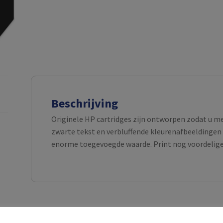
Beschrijving
Originele HP cartridges zijn ontworpen zodat u m
zwarte tekst en verbluffende kleurenafbeeldingen 
enorme toegevoegde waarde. Print nog voordeliger