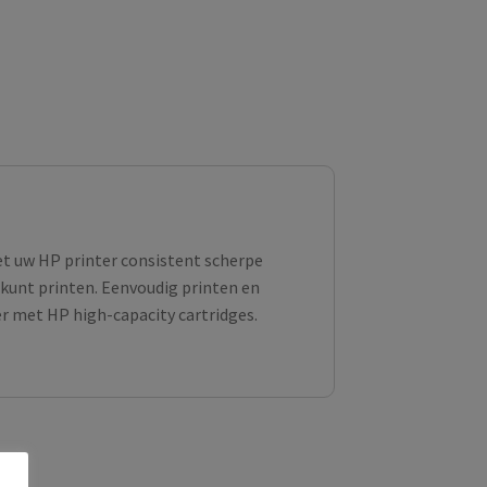
et uw HP printer consistent scherpe
kunt printen. Eenvoudig printen en
 met HP high-capacity cartridges.