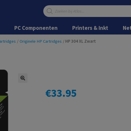
Producten
zoeken
Ga
Ga
door
naar
PC Componenten
Printers & Inkt
Ne
naar
de
navigatie
inhoud
artridges
/
Originele HP Cartridges
/
HP 304 XL Zwart
€
33.95