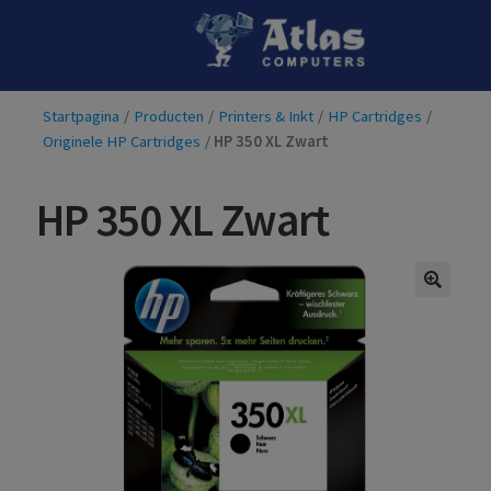
Ga
Ga
door
naar
naar
de
Startpagina
/
Producten
/
Printers & Inkt
/
HP Cartridges
/
navigatie
inhoud
Originele HP Cartridges
/
HP 350 XL Zwart
HP 350 XL Zwart