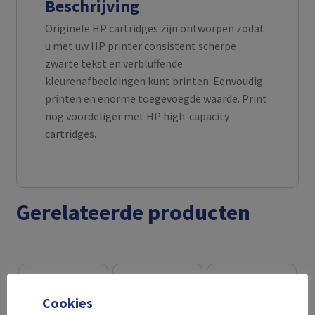
Beschrijving
Originele HP cartridges zijn ontworpen zodat
u met uw HP printer consistent scherpe
zwarte tekst en verbluffende
kleurenafbeeldingen kunt printen. Eenvoudig
printen en enorme toegevoegde waarde. Print
nog voordeliger met HP high-capacity
cartridges.
Gerelateerde producten
Cookies