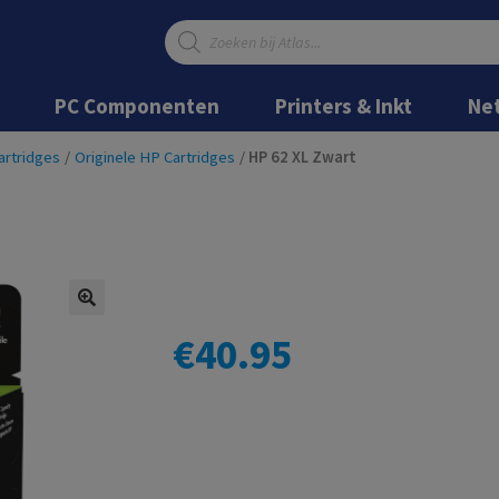
Producten
zoeken
Ga
Ga
door
naar
PC Componenten
Printers & Inkt
Ne
naar
de
navigatie
inhoud
artridges
/
Originele HP Cartridges
/
HP 62 XL Zwart
€
40.95