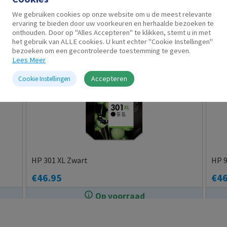
Gerelateerde producten
We gebruiken cookies op onze website om u de meest relevante
ervaring te bieden door uw voorkeuren en herhaalde bezoeken te
onthouden. Door op "Alles Accepteren" te klikken, stemt u in met
het gebruik van ALLE cookies. U kunt echter "Cookie Instellingen"
bezoeken om een gecontroleerde toestemming te geven.
Lees Meer
Accepteren
Cookie Instellingen
HP 301 XL Zwart
HP 9
€
46.95
€
46
Op voorraad
In de winkel op voorraad.