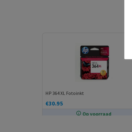
HP 364 XL Fotoinkt
€
30.95
Op voorraad
In de winkel op voorraad.