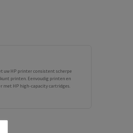
et uw HP printer consistent scherpe
kunt printen. Eenvoudig printen en
 met HP high-capacity cartridges.