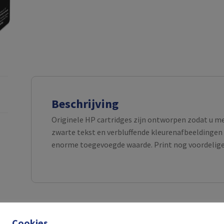
Beschrijving
Originele HP cartridges zijn ontworpen zodat u m
zwarte tekst en verbluffende kleurenafbeeldingen 
enorme toegevoegde waarde. Print nog voordeliger
Cookies