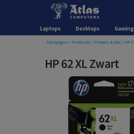
Laptops
Desktops
Gaming
Startpagina
/
Producten
/
Printers & Inkt
/
HP C
HP 62 XL Zwart