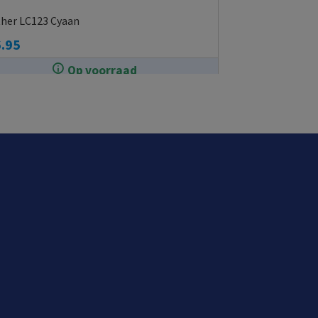
her LC123 Cyaan
.95
Op voorraad
In de winkel op voorraad.