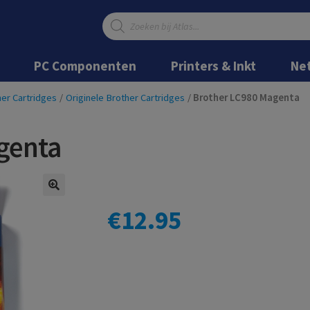
Producten
zoeken
Ga
Ga
door
naar
PC Componenten
Printers & Inkt
Ne
naar
de
navigatie
inhoud
er Cartridges
/
Originele Brother Cartridges
/
Brother LC980 Magenta
genta
€
12.95