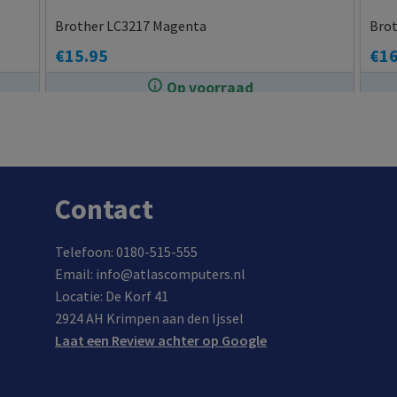
Brother LC3217 Magenta
Brot
€
15.95
€
16
Op voorraad
In de winkel op voorraad.
Contact
Telefoon: 0180-515-555
Email: info@atlascomputers.nl
Locatie: De Korf 41
2924 AH Krimpen aan den Ijssel
Laat een Review achter op Google