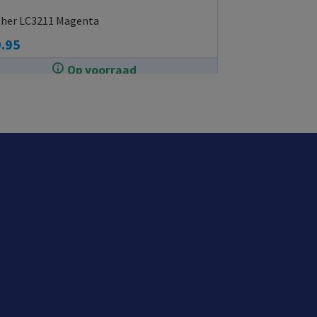
ther LC3211 Magenta
.95
Op voorraad
In de winkel op voorraad.