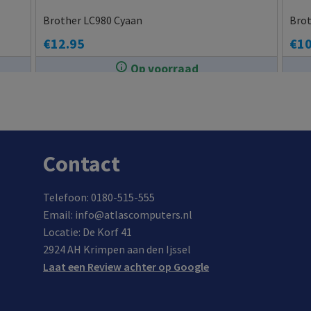
Brother LC980 Cyaan
Bro
€
12.95
€
10
Op voorraad
In de winkel op voorraad.
Contact
Telefoon: 0180-515-555
Email: info@atlascomputers.nl
Locatie: De Korf 41
2924 AH Krimpen aan den Ijssel
Laat een Review achter op Google