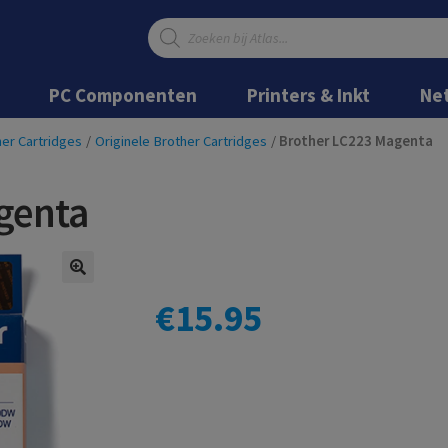
Producten
zoeken
Ga
Ga
door
naar
PC Componenten
Printers & Inkt
Ne
naar
de
navigatie
inhoud
er Cartridges
/
Originele Brother Cartridges
/
Brother LC223 Magenta
genta
€
15.95