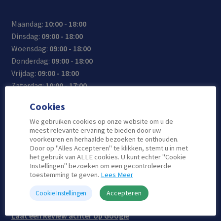
Maandag:
10:00 - 18:00
Dinsdag:
09:00 - 18:00
Woensdag:
09:00 - 18:00
Donderdag:
09:00 - 18:00
Vrijdag:
09:00 - 18:00
Zaterdag:
10:00 - 17:00
Zondag:
Gesloten
Cookies
We gebruiken cookies op onze website om u de
meest relevante ervaring te bieden door uw
Contact
voorkeuren en herhaalde bezoeken te onthouden.
Door op "Alles Accepteren" te klikken, stemt u in met
het gebruik van ALLE cookies. U kunt echter "Cookie
Instellingen" bezoeken om een gecontroleerde
Telefoon: 0180-515-555
toestemming te geven.
Lees Meer
Email: info@atlascomputers.nl
Locatie: De Korf 41
Accepteren
Cookie Instellingen
2924 AH Krimpen aan den Ijssel
Laat een Review achter op Google