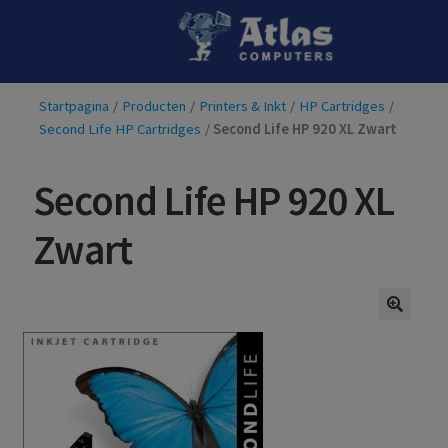
Ga
Ga
door
naar
naar
de
Startpagina
/
Producten
/
Printers & Inkt
/
HP Cartridges
/
navigatie
inhoud
Second Life HP Cartridges
/
Second Life HP 920 XL Zwart
Second Life HP 920 XL
Zwart