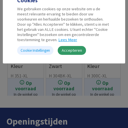
Cookies
We gebruiken cookies op onze website om u de
meest relevante ervaring te bieden door uw
voorkeuren en herhaalde bezoeken te onthouden.
Door op "Alles Accepteren" te klikken, stemt u in met
het gebruik van ALLE cookies. U kunt echter "Cookie
Instellingen" bezoeken om een gecontroleerde
toestemming te geven.
Lees Meer
Accepteren
Cookie Instellingen
Second Life
Second Life
Second Life
HP 351 XL
HP 304 XL
HP 300 XL
Kleur
Zwart
Kleur
H 351-XL
H 304BK-XL
H 300C-XL
Op
Op
Op
€
19.99
€
17.99
€
21.99
voorraad
voorraad
voorraad
In de winkel op
In de winkel op
In de winkel op
voorraad.
voorraad.
voorraad.
Openingstijden