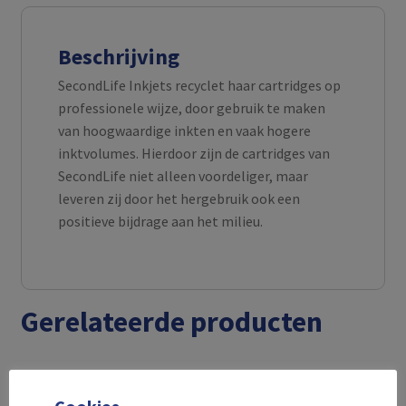
Beschrijving
SecondLife Inkjets recyclet haar cartridges op
professionele wijze, door gebruik te maken
van hoogwaardige inkten en vaak hogere
inktvolumes. Hierdoor zijn de cartridges van
SecondLife niet alleen voordeliger, maar
leveren zij door het hergebruik ook een
positieve bijdrage aan het milieu.
Gerelateerde producten