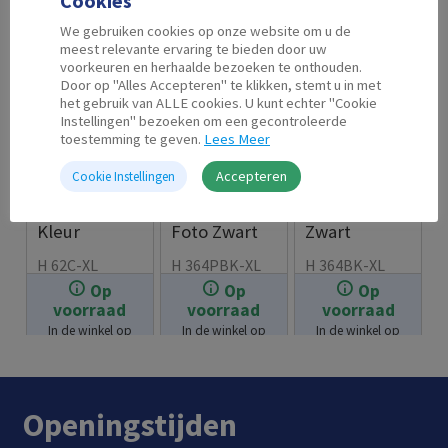
Cookies
We gebruiken cookies op onze website om u de
meest relevante ervaring te bieden door uw
voorkeuren en herhaalde bezoeken te onthouden.
Door op "Alles Accepteren" te klikken, stemt u in met
het gebruik van ALLE cookies. U kunt echter "Cookie
Instellingen" bezoeken om een gecontroleerde
toestemming te geven.
Lees Meer
Accepteren
Cookie Instellingen
Second Life
Second Life
Second Life
HP 62 XL
HP 364 XL
HP 364 XL
Kleur
Foto Zwart
Zwart
H 62C-XL
H 364PBK-XL
H 364BK-XL
Op
Op
Op
€
22.99
€
7.99
€
7.99
voorraad
voorraad
voorraad
In de winkel op
In de winkel op
In de winkel op
voorraad.
voorraad.
voorraad.
Openingstijden