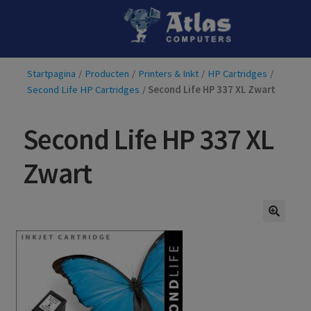
Ga
Ga
door
naar
naar
de
Startpagina
/
Producten
/
Printers & Inkt
/
HP Cartridges
/
navigatie
inhoud
Second Life HP Cartridges
/
Second Life HP 337 XL Zwart
Second Life HP 337 XL
Zwart