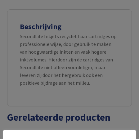
Beschrijving
SecondLife Inkjets recyclet haar cartridges op
professionele wijze, door gebruik te maken
van hoogwaardige inkten en vaak hogere
inktvolumes. Hierdoor zijn de cartridges van
SecondLife niet alleen voordeliger, maar
leveren zij door het hergebruik ook een
positieve bijdrage aan het milieu.
Gerelateerde producten