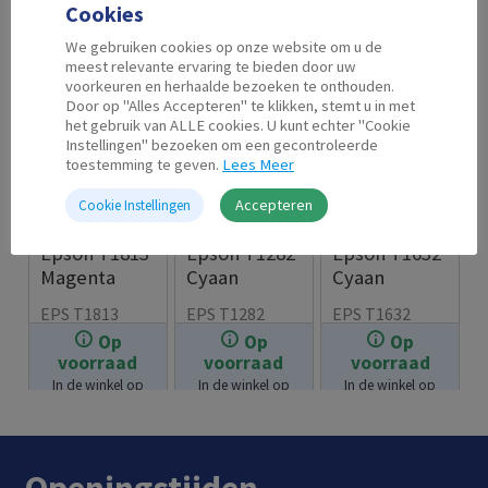
Cookies
We gebruiken cookies op onze website om u de
meest relevante ervaring te bieden door uw
voorkeuren en herhaalde bezoeken te onthouden.
Door op "Alles Accepteren" te klikken, stemt u in met
het gebruik van ALLE cookies. U kunt echter "Cookie
Instellingen" bezoeken om een gecontroleerde
toestemming te geven.
Lees Meer
Accepteren
Cookie Instellingen
Second Life
Second Life
Second Life
Epson T1813
Epson T1282
Epson T1632
Magenta
Cyaan
Cyaan
EPS T1813
EPS T1282
EPS T1632
Op
Op
Op
€
7.99
€
7.99
€
7.99
voorraad
voorraad
voorraad
In de winkel op
In de winkel op
In de winkel op
voorraad.
voorraad.
voorraad.
Openingstijden