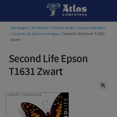
Ga
Ga
door
naar
naar
de
Startpagina
/
Producten
/
Printers & Inkt
/
Epson Cartridges
navigatie
inhoud
/
Second Life Epson Cartridges
/
Second Life Epson T1631
Zwart
Second Life Epson
T1631 Zwart