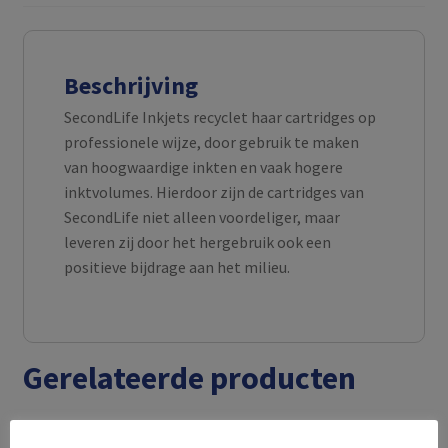
Beschrijving
SecondLife Inkjets recyclet haar cartridges op
professionele wijze, door gebruik te maken
van hoogwaardige inkten en vaak hogere
inktvolumes. Hierdoor zijn de cartridges van
SecondLife niet alleen voordeliger, maar
leveren zij door het hergebruik ook een
positieve bijdrage aan het milieu.
Gerelateerde producten