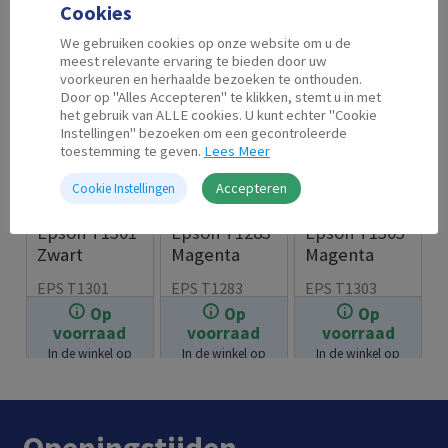
Cookies
We gebruiken cookies op onze website om u de
meest relevante ervaring te bieden door uw
voorkeuren en herhaalde bezoeken te onthouden.
Door op "Alles Accepteren" te klikken, stemt u in met
het gebruik van ALLE cookies. U kunt echter "Cookie
Instellingen" bezoeken om een gecontroleerde
toestemming te geven.
Lees Meer
Accepteren
Cookie Instellingen
Second Life
Second Life
Second Life
Epson T1301
Epson T1283
Epson T1303
Zwart
Magenta
Magenta
EPS T1301
EPS T1283
EPS T1303
Op
Op
Op
€
7.99
€
7.99
€
7.99
voorraad
voorraad
voorraad
In de winkel op
In de winkel op
In de winkel op
voorraad.
voorraad.
voorraad.
Openingstijden