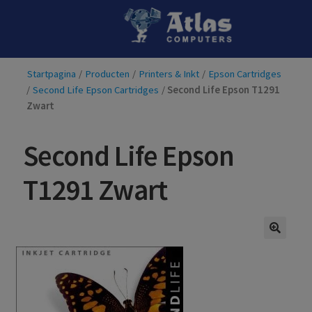
Ga
Ga
door
naar
naar
de
Startpagina
/
Producten
/
Printers & Inkt
/
Epson Cartridges
navigatie
inhoud
/
Second Life Epson Cartridges
/
Second Life Epson T1291
Zwart
Second Life Epson
T1291 Zwart