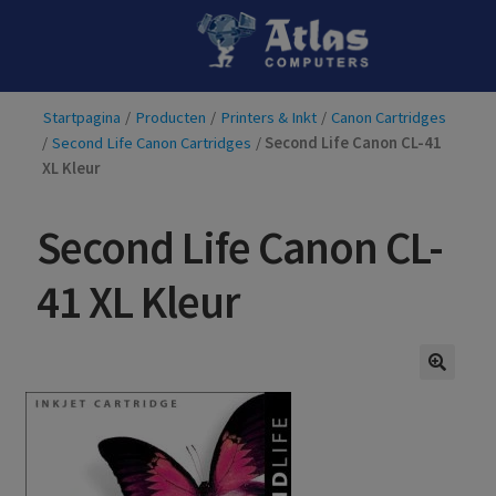
Ga
Ga
door
naar
naar
de
Startpagina
/
Producten
/
Printers & Inkt
/
Canon Cartridges
navigatie
inhoud
/
Second Life Canon Cartridges
/
Second Life Canon CL-41
XL Kleur
Second Life Canon CL-
41 XL Kleur