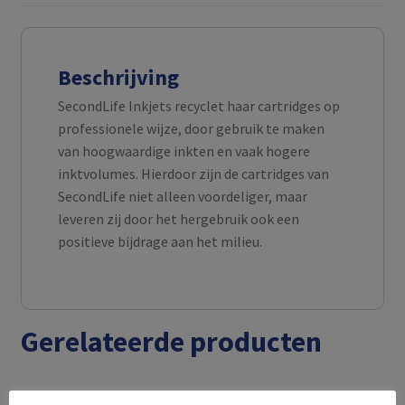
Beschrijving
SecondLife Inkjets recyclet haar cartridges op
professionele wijze, door gebruik te maken
van hoogwaardige inkten en vaak hogere
inktvolumes. Hierdoor zijn de cartridges van
SecondLife niet alleen voordeliger, maar
leveren zij door het hergebruik ook een
positieve bijdrage aan het milieu.
Gerelateerde producten