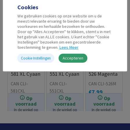
Cookies
We gebruiken cookies op onze website om u de
meest relevante ervaring te bieden door uw
voorkeuren en herhaalde bezoeken te onthouden.
Door op "Alles Accepteren" te klikken, stemt u in met
het gebruik van ALLE cookies. U kunt echter "Cookie
Instellingen" bezoeken om een gecontroleerde
toestemming te geven.
Lees Meer
Accepteren
Cookie Instellingen
Second Life
Second Life
Second Life
Canon CLI-
Canon CLI-
Canon CLI-
581 XL Cyaan
551 XL Cyaan
526 Magenta
CAN CLI-
CAN CLI-
CAN CLI-526M
581CXL
551CXL
€
7.99
Op
Op
Op
€
8.99
€
7.99
voorraad
voorraad
voorraad
In de winkel op
In de winkel op
In de winkel op
voorraad.
voorraad.
voorraad.