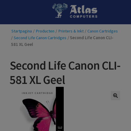
Ga
Ga
door
naar
naar
de
Startpagina
/
Producten
/
Printers & Inkt
/
Canon Cartridges
navigatie
inhoud
/
Second Life Canon Cartridges
/
Second Life Canon CLI-
581 XL Geel
Second Life Canon CLI-
581 XL Geel