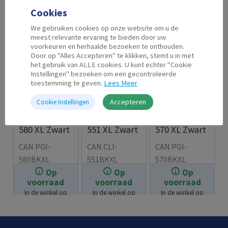
Cookies
We gebruiken cookies op onze website om u de
meest relevante ervaring te bieden door uw
voorkeuren en herhaalde bezoeken te onthouden.
Door op "Alles Accepteren" te klikken, stemt u in met
het gebruik van ALLE cookies. U kunt echter "Cookie
Instellingen" bezoeken om een gecontroleerde
toestemming te geven.
Lees Meer
Accepteren
Cookie Instellingen
Second Life
Second Life
Second Life
Canon PGI-
Canon CLI-
Canon PGI-
580 XL Zwart
551 XL Zwart
570 XL Zwart
CAN PGI-
CAN CLI-
CAN PGI-
580BKXL
551BKXL
570BKXL
Op
Op
Op
€
9.99
€
7.99
€
8.99
voorraad
voorraad
voorraad
In de winkel op
In de winkel op
In de winkel op
voorraad.
voorraad.
voorraad.