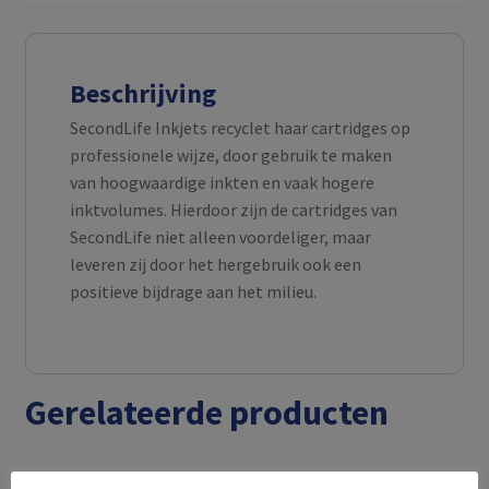
Beschrijving
SecondLife Inkjets recyclet haar cartridges op
professionele wijze, door gebruik te maken
van hoogwaardige inkten en vaak hogere
inktvolumes. Hierdoor zijn de cartridges van
SecondLife niet alleen voordeliger, maar
leveren zij door het hergebruik ook een
positieve bijdrage aan het milieu.
Gerelateerde producten