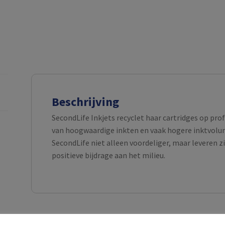
Beschrijving
SecondLife Inkjets recyclet haar cartridges op pro
van hoogwaardige inkten en vaak hogere inktvolume
SecondLife niet alleen voordeliger, maar leveren z
positieve bijdrage aan het milieu.