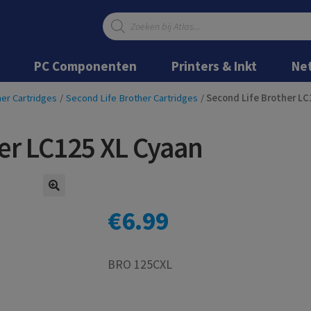
Producten
zoeken
Ga
Ga
door
naar
PC Componenten
Printers & Inkt
Ne
naar
de
navigatie
inhoud
er Cartridges
/
Second Life Brother Cartridges
/
Second Life Brother LC
er LC125 XL Cyaan
€
6.99
BRO 125CXL