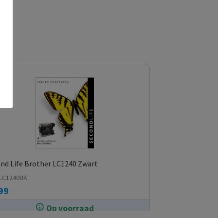
nd Life Brother LC1240 Zwart
LC1240BK
99
Op voorraad