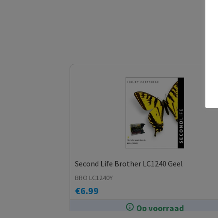
Second Life Brother LC1240 Geel
BRO LC1240Y
€
6.99
Op voorraad