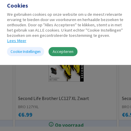
Cookies
Gerelateerde producten
We gebruiken cookies op onze website om u de meest relevante
ervaring te bieden door uw voorkeuren en herhaalde bezoeken te
onthouden. Door op "Alles Accepteren" te klikken, stemt u in met
het gebruik van ALLE cookies. U kunt echter "Cookie Instellingen"
bezoeken om een gecontroleerde toestemming te geven.
Lees Meer
Accepteren
Cookie Instellingen
Second Life Brother LC127 XL Zwart
Seco
BRO 127YXL
BRO 
€
6.99
€
6.
Op voorraad