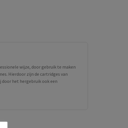
fessionele wijze, door gebruik te maken
s. Hierdoor zijn de cartridges van
ij door het hergebruik ook een