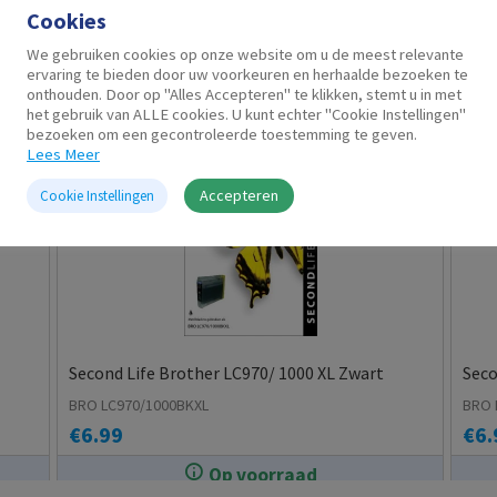
Cookies
Gerelateerde producten
We gebruiken cookies op onze website om u de meest relevante
ervaring te bieden door uw voorkeuren en herhaalde bezoeken te
onthouden. Door op "Alles Accepteren" te klikken, stemt u in met
het gebruik van ALLE cookies. U kunt echter "Cookie Instellingen"
bezoeken om een gecontroleerde toestemming te geven.
Lees Meer
Accepteren
Cookie Instellingen
Second Life Brother LC970/ 1000 XL Zwart
Seco
BRO LC970/1000BKXL
BRO 
€
6.99
€
6.
Op voorraad