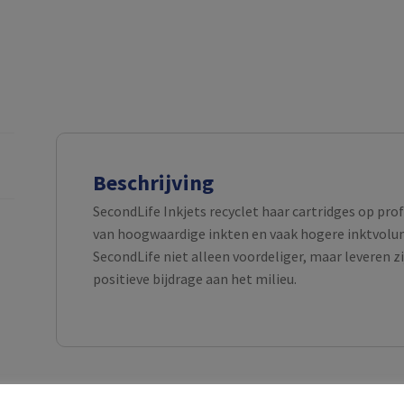
Beschrijving
SecondLife Inkjets recyclet haar cartridges op pro
van hoogwaardige inkten en vaak hogere inktvolume
SecondLife niet alleen voordeliger, maar leveren z
positieve bijdrage aan het milieu.