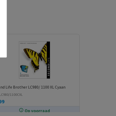
nd Life Brother LC980/ 1100 XL Cyaan
LC980/1100CXL
99
Op voorraad