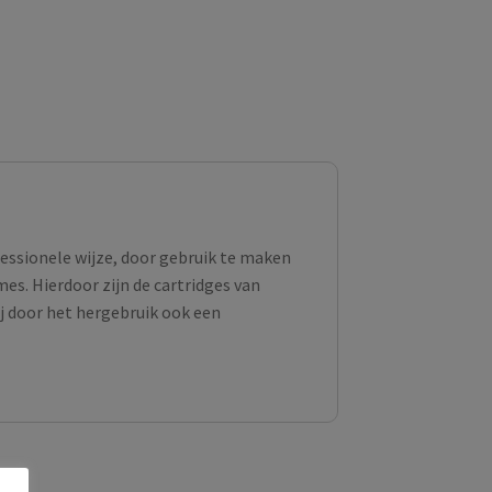
fessionele wijze, door gebruik te maken
s. Hierdoor zijn de cartridges van
ij door het hergebruik ook een