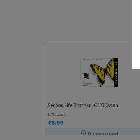
Second Life Brother LC123 Cyaan
BRO 123C
€
6.99
Op voorraad