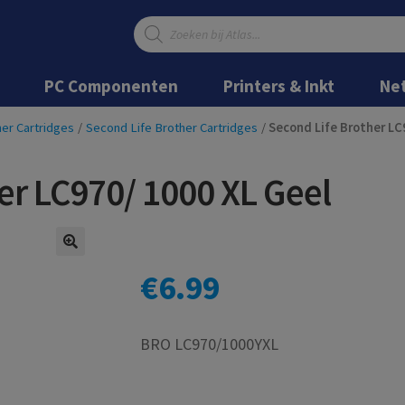
Producten
zoeken
Ga
Ga
door
naar
PC Componenten
Printers & Inkt
Ne
naar
de
navigatie
inhoud
er Cartridges
/
Second Life Brother Cartridges
/
Second Life Brother LC
er LC970/ 1000 XL Geel
€
6.99
BRO LC970/1000YXL