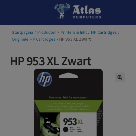
Ga
Ga
door
naar
naar
de
Startpagina
/
Producten
/
Printers & Inkt
/
HP Cartridges
/
navigatie
inhoud
Originele HP Cartridges
/
HP 953 XL Zwart
HP 953 XL Zwart