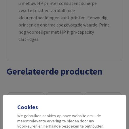
u met uw HP printer consistent scherpe
zwarte tekst en verbluffende
kleurenafbeeldingen kunt printen. Eenvoudig
printen en enorme toegevoegde waarde. Print
nog voordeliger met HP high-capacity
cartridges.
Gerelateerde producten
Cookies
We gebruiken cookies op onze website om u de
meest relevante ervaring te bieden door uw
voorkeuren en herhaalde bezoeken te onthouden.