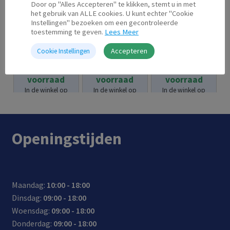
Door op "Alles Accepteren" te klikken, stemt u in met
het gebruik van ALLE cookies. U kunt echter "Cookie
Instellingen" bezoeken om een gecontroleerde
toestemming te geven.
Lees Meer
HP 300 XL
HP 951 XL
HP 364 XL
Accepteren
Zwart
Cyaan
Cyaan
Cookie Instellingen
Op
Op
Op
€
43.95
€
44.95
€
26.95
voorraad
voorraad
voorraad
In de winkel op
In de winkel op
In de winkel op
voorraad.
voorraad.
voorraad.
Openingstijden
Maandag:
10:00 - 18:00
Dinsdag:
09:00 - 18:00
Woensdag:
09:00 - 18:00
Donderdag:
09:00 - 18:00