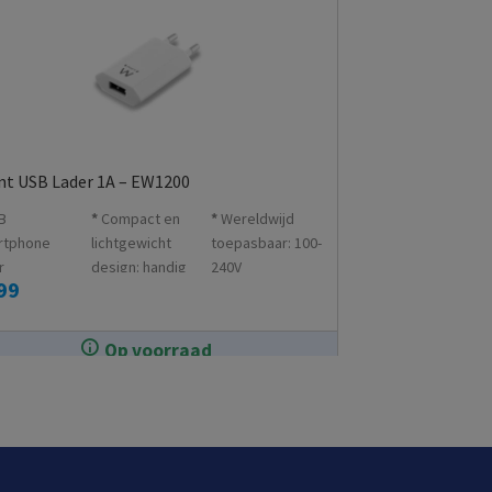
t USB Lader 1A – EW1200
B
Compact en
Wereldwijd
rtphone
lichtgewicht
toepasbaar: 100-
r
design: handig
240V
99
om mee te
nemen
Op voorraad
In de winkel op voorraad.