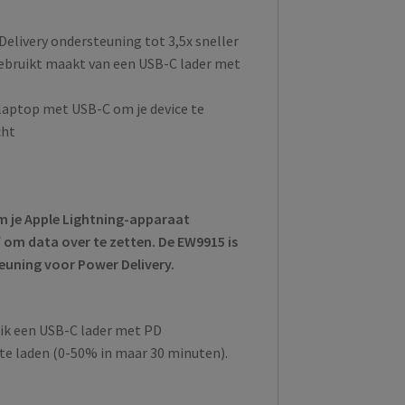
Delivery ondersteuning tot 3,5x sneller
ebruikt maakt van een USB-C lader met
 laptop met USB-C om je device te
cht
m je Apple Lightning-apparaat
f om data over te zetten. De EW9915 is
teuning voor Power Delivery.
ik een USB-C lader met PD
 te laden (0-50% in maar 30 minuten).