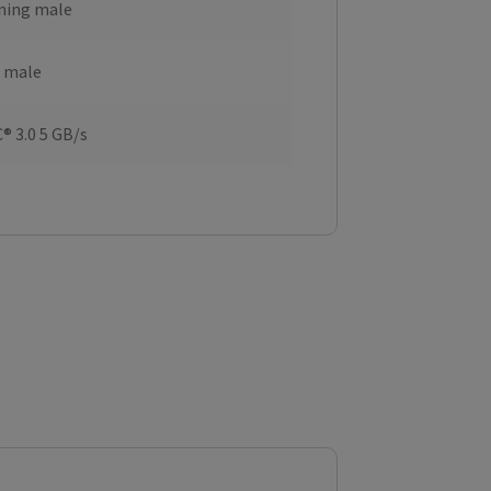
ning male
 male
® 3.0 5 GB/s