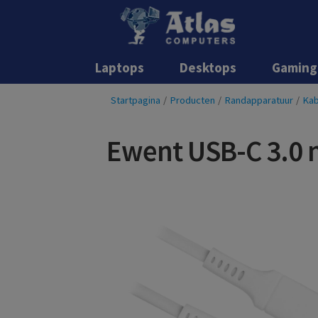
Laptops
Desktops
Gaming
Startpagina
/
Producten
/
Randapparatuur
/
Kab
Ewent USB-C 3.0 