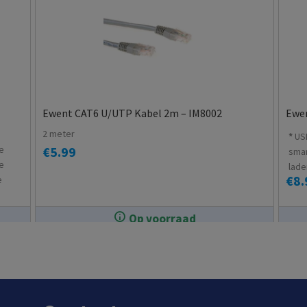
Ewent CAT6 U/UTP Kabel 2m – IM8002
Ewen
2 meter
US
e
€
5.99
sma
le
lade
€
8.
e
cm +
Op voorraad
In de winkel op voorraad.