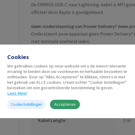
De EW9915 USB-C naar Lightning-kabel is MFI gecer
officieel door Apple is goedgekeurd.
Geen ondersteuning van Power Delivery? Geen pr
Ondersteunt jouw apparaat geen Power Delivery? 
met normale snelheid laden.
Cookies
We gebruiken cookies op onze website om u de meest relevante
ervaring te bieden door uw voorkeuren en herhaalde bezoeken te
onthouden. Door op "Alles Accepteren" te klikken, stemt u in met
het gebruik van ALLE cookies. U kunt echter "Cookie Instellingen"
bezoeken om een gecontroleerde toestemming te geven.
Lees Meer
Aanvullende informatie
Accepteren
Cookie Instellingen
Kabel Lengte
1 m