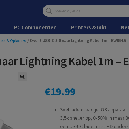
Producten
zoeken
Ga
Ga
door
naar
PC Componenten
Printers & Inkt
Ne
naar
de
navigatie
inhoud
els & Opladers
/
Ewent USB-C 3.0 naar Lightning Kabel 1m – EW9915
naar Lightning Kabel 1m –
€
19.99
Snel laden: laad je iOS apparaa
3,5x sneller op, 0-50% in maar 
een USB-C lader met PD onders