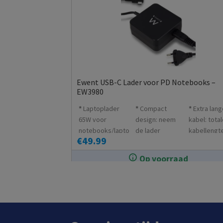
Ewent USB-C Lader voor PD Notebooks –
EW3980
Laptoplader
Compact
Extra lang
65W voor
design: neem
kabel: tota
notebooks/lapto
de lader
kabellengt
€
49.99
ps met een USB
gemakkelijk
300cm (180
Type-C
mee
120cm)
Op voorraad
connector en
In de winkel op voorraad.
Power Delivery
ondersteuning