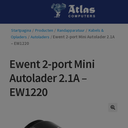
Ga
Ga
door
naar
naar
de
Startpagina
/
Producten
/
Randapparatuur
/
Kabels &
navigatie
inhoud
Opladers
/
Autoladers
/
Ewent 2-port Mini Autolader 2.1A
– EW1220
Ewent 2-port Mini
Autolader 2.1A –
EW1220