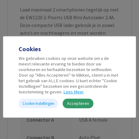
Laad maximaal 2 smartphones tegelijk op met
de EW1220 2-Poorts USB Mini Autolader 2.4A.
Deze compacte USB lader gebruik je in zowel
auto’s en vrachtwagens en moet worden
aangesloten op de 12V accessoire-aansluiting.
Cookies
De EW1220 is voorzien van bescherming tegen:
oververhitting, overspanning, een te hoge
We gebruiken cookies op onze website om u de
stroom en kortsluiting.
meest relevante ervaring te bieden door uw
voorkeuren en herhaalde bezoeken te onthouden.
Door op "Alles Accepteren" te klikken, stemt u in met
het gebruik van ALLE cookies. U kunt echter "Cookie
Instellingen" bezoeken om een gecontroleerde
toestemming te geven.
Lees Meer
Aanvullende informatie
Accepteren
Cookie Instellingen
Connector A
USB A female
Connector B
Auto Plug