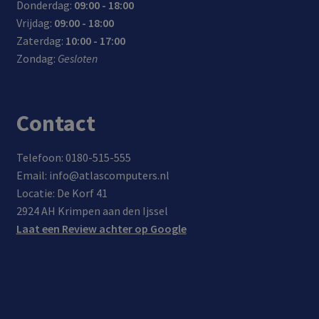
Donderdag:
09:00 - 18:00
USB
m
Vrijdag:
09:00 - 18:00
Type
(180
Zaterdag:
10:00 - 17:00
-C
cm +
Zondag:
Gesloten
conn
120c
ecto
m)
r en
Contact
Pow
er
Deliv
Telefoon: 0180-515-555
ery
Email: info@atlascomputers.nl
onde
Locatie: De Korf 41
rste
2924 AH Krimpen aan den Ijssel
unin
Laat een Review achter op Google
g