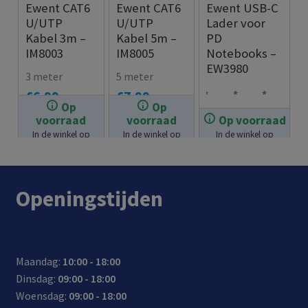
Ewent CAT6
Ewent CAT6
Ewent USB-C
U/UTP
U/UTP
Lader voor
Kabel 3m –
Kabel 5m –
PD
IM8003
IM8005
Notebooks –
EW3980
3 meter
5 meter
€
6.99
€
7.99
Op
Op
Lapt
Com
Extr
voorraad
voorraad
Op voorraad
opla
pact
a
In de winkel op
In de winkel op
In de winkel op
€
49.99
der
desi
lang
voorraad.
voorraad.
voorraad.
65W
gn:
e
voor
nee
kabe
Openingstijden
note
m de
l:
boo
lade
tota
ks/la
r
le
ptop
gem
kabe
Maandag:
10:00 - 18:00
s
akke
llen
Dinsdag:
09:00 - 18:00
met
lijk
gte
Woensdag:
09:00 - 18:00
een
mee
300c