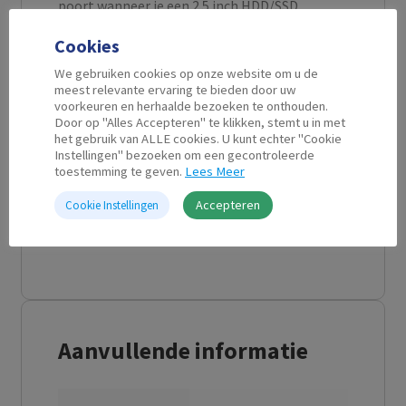
poort wanneer je een 2.5 inch HDD/SSD
aansluit. Wil je een 3.5 inch HDD aansluiten,
Cookies
dan kun je gebruik maken van de externe
voeding. De EW7018 is ideaal voor het
We gebruiken cookies op onze website om u de
meest relevante ervaring te bieden door uw
overzetten van data, het klonen van je harde
voorkeuren en herhaalde bezoeken te onthouden.
schijf en back-up toepassingen van je SATA SSD
Door op "Alles Accepteren" te klikken, stemt u in met
het gebruik van ALLE cookies. U kunt echter "Cookie
of HDD.
Instellingen" bezoeken om een gecontroleerde
toestemming te geven.
Lees Meer
De EW7018 USB 3.1 Gen1 (USB 3.0) naar SATA
Accepteren
Cookie Instellingen
Adapterkabel is overeenkomstig met USB 3.0,
USB 2.0 en USB 1.1.
Aanvullende informatie