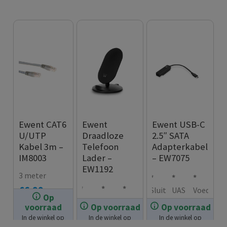
Ewent CAT6
Ewent
Ewent USB-C
U/UTP
Draadloze
2.5″ SATA
Kabel 3m –
Telefoon
Adapterkabel
IM8003
Lader –
– EW7075
EW1192
3 meter
€
6.99
Sluit
UAS
Voed
Op
Laad
Stevi
USB-
een
P-
ing
voorraad
Op voorraad
Op voorraad
€
14.99
je
ge
kabe
2.5
onde
via
In de winkel op
In de winkel op
In de winkel op
€
24.99
sma
plaa
l