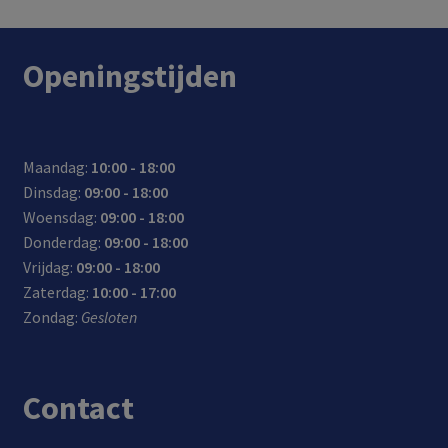
inch
rste
USB
voorraad.
voorraad.
voorraad.
rtph
tsin
mee
SATA
unin
one
g
gele
SSD/
g
Openingstijden
(me
door
verd
HDD
voor
t Qi
de
aan
een
onde
anti
op je
snell
rste
slipl
com
e
Maandag:
10:00 - 18:00
unin
aag
pute
data
Dinsdag:
09:00 - 18:00
g)
r/lap
-
Woensdag:
09:00 - 18:00
draa
top
over
Donderdag:
09:00 - 18:00
dloo
met
drac
Vrijdag:
09:00 - 18:00
s en
USB-
ht
Zaterdag:
10:00 - 17:00
snel
C
Zondag:
Gesloten
op
Contact