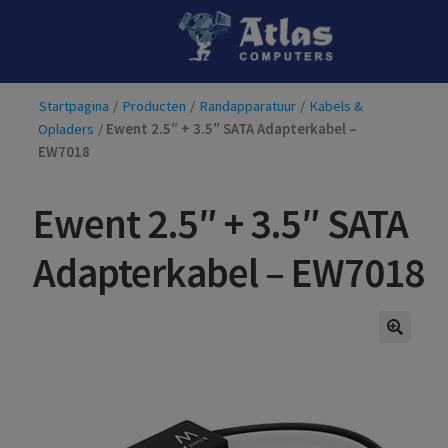
Ga
Ga
door
naar
naar
de
Startpagina
/
Producten
/
Randapparatuur
/
Kabels &
navigatie
inhoud
Opladers
/
Ewent 2.5″ + 3.5″ SATA Adapterkabel –
EW7018
Ewent 2.5″ + 3.5″ SATA
Adapterkabel – EW7018