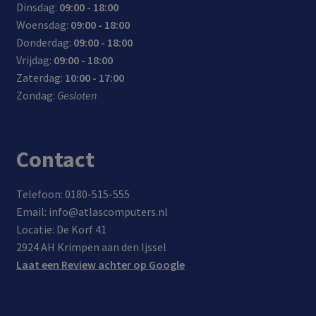
Dinsdag:
09:00 - 18:00
akke
een
te
Woensdag:
09:00 - 18:00
lijk
maxi
nem
Donderdag:
09:00 - 18:00
mee
mal
en
Vrijdag:
09:00 - 18:00
te
e
Zaterdag:
10:00 - 17:00
nem
groo
Zondag:
Gesloten
en
tte
van
17,3
inch
Contact
Telefoon: 0180-515-555
Email: info@atlascomputers.nl
Locatie: De Korf 41
2924 AH Krimpen aan den Ijssel
Laat een Review achter op Google