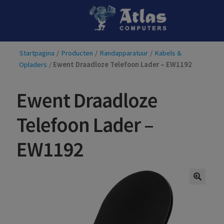
Ga
Ga
door
naar
naar
de
Startpagina
/
Producten
/
Randapparatuur
/
Kabels &
navigatie
inhoud
Opladers
/
Ewent Draadloze Telefoon Lader – EW1192
Ewent Draadloze
Telefoon Lader –
EW1192