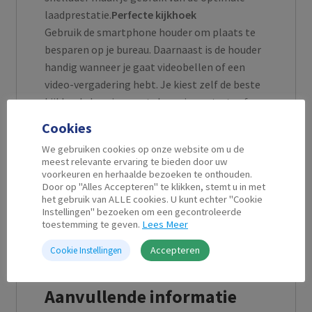
laadprestatie.
Perfecte kijkhoek
Gebruik de smartphone houder om plaats te
besparen op je bureau. Daarnaast is de houder
handig wanneer je gaat videobellen of een
video-vergadering hebt. Je kiest zelf de beste
kijkhoek door je smartphone in portret- of
landschapsmodus te zetten. De smartphone
Cookies
blijft goed op de plaats staan door de
We gebruiken cookies op onze website om u de
antisliplaag.
meest relevante ervaring te bieden door uw
voorkeuren en herhaalde bezoeken te onthouden.
*
Je smartphone moet Qi draadloos laden
Door op "Alles Accepteren" te klikken, stemt u in met
het gebruik van ALLE cookies. U kunt echter "Cookie
ondersteunen.
Instellingen" bezoeken om een gecontroleerde
toestemming te geven.
Lees Meer
Accepteren
Cookie Instellingen
Aanvullende informatie