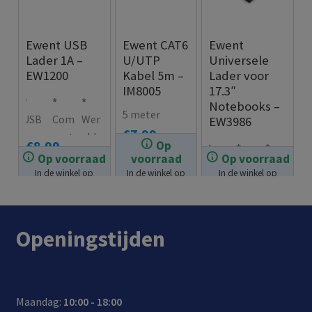
Ewent USB
Ewent CAT6
Ewent
Lader 1A –
U/UTP
Universele
EW1200
Kabel 5m –
Lader voor
IM8005
17.3″
Notebooks –
5 meter
USB
Com
Wer
EW3986
€
7.99
sma
pact
eldw
€
8.99
Op
rtph
en
ijd
Op voorraad
voorraad
Op voorraad
Com
Laad
Wor
one
licht
toep
In de winkel op
In de winkel op
In de winkel op
pact
note
dt
voorraad.
voorraad.
voorraad.
lade
gewi
asba
€
41.99
e
boo
gele
r
cht
ar:
univ
ks
verd
desi
100-
Openingstijden
ersel
en
met
gn:
240V
e
ultra
10
hand
lade
boo
tips
ig
r:
ks
om
Maandag:
10:00 - 18:00
gem
met
mee