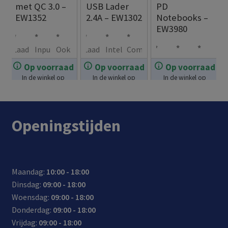
met QC 3.0 –
USB Lader
PD
EW1352
2.4A – EW1302
Notebooks –
EW3980
Laad
Inpu
Ook
Laad
Intel
Com
Lapt
Com
Extr
twee
t 12V
gesc
2
lige
pact
Op voorraad
Op voorraad
Op voorraad
€
14.99
€
12.99
opla
pact
a
sma
–
hikt
sma
nt
desi
In de winkel op
In de winkel op
In de winkel op
€
49.99
der
desi
lang
rtph
24V:
voor
rtph
laad
gn:
voorraad.
voorraad.
voorraad.
65W
gn:
e
ones
gesc
het
ones
syst
gem
voor
nee
kabe
/tab
hikt
lade
tege
eem
akke
Openingstijden
note
m de
l:
lets
voor
n
lijk
(Sm
lijk
boo
lade
tota
tege
auto
van
op
art
mee
ks/la
r
le
lijk
’s en
je
met
IC):
te
ptop
gem
kabe
op
vrac
pow
één
verd
nem
Maandag:
10:00 - 18:00
s
akke
llen
met
htw
erba
lade
eelt
en
Dinsdag:
09:00 - 18:00
met
lijk
gte
één
agen
nk,
r
auto
Woensdag:
09:00 - 18:00
een
mee
300c
auto
s
acti
mati
Donderdag:
09:00 - 18:00
USB
m
lade
onca
sch
Vrijdag:
09:00 - 18:00
Type
(180
r
mer
de