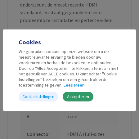
ondersteunt de meest recente HDMI
standaard, en staat gegarandeerd voor
probleemloze installatie en perfecte video!
Cookies
We gebruiken cookies op onze website om u de
meest relevante ervaring te bieden door uw
Aanvullende informatie
voorkeuren en herhaalde bezoeken te onthouden.
Door op "Alles Accepteren" te klikken, stemt u in met
het gebruik van ALLE cookies. U kunt echter "Cookie
Instellingen" bezoeken om een gecontroleerde
Kabel
2,5 m
toestemming te geven.
Lees Meer
Lengte
Accepteren
Cookie Instellingen
Connector
HDMI A (full-size)
A
male
Connector
HDMI A (full-size)