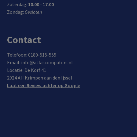
Zaterdag:
10:00 - 17:00
-C
cm +
a,
laad
Zondag:
Gesloten
conn
120c
navi
stro
ecto
m)
gati
om
r en
e en
Contact
Pow
ande
er
re
Deliv
USB
Telefoon: 0180-515-555
ery
appa
Email: info@atlascomputers.nl
onde
rate
Locatie: De Korf 41
rste
n
2924 AH Krimpen aan den Ijssel
unin
Laat een Review achter op Google
g