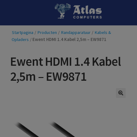
Ga
Ga
door
naar
naar
de
Startpagina
/
Producten
/
Randapparatuur
/
Kabels &
navigatie
inhoud
Opladers
/
Ewent HDMI 1.4 Kabel 2,5m – EW9871
Ewent HDMI 1.4 Kabel
2,5m – EW9871