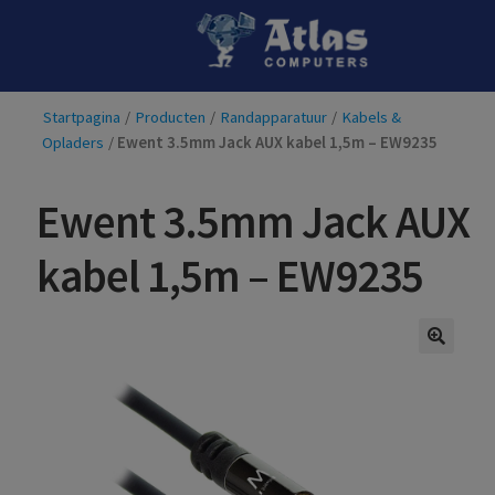
Ga
Ga
door
naar
naar
de
Startpagina
/
Producten
/
Randapparatuur
/
Kabels &
navigatie
inhoud
Opladers
/
Ewent 3.5mm Jack AUX kabel 1,5m – EW9235
Ewent 3.5mm Jack AUX
kabel 1,5m – EW9235