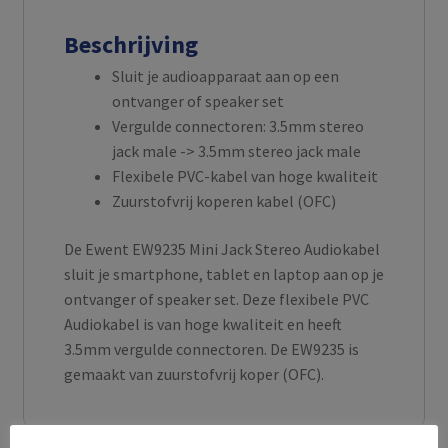
Beschrijving
Sluit je audioapparaat aan op een
ontvanger of speaker set
Vergulde connectoren: 3.5mm stereo
jack male -> 3.5mm stereo jack male
Flexibele PVC-kabel van hoge kwaliteit
Zuurstofvrij koperen kabel (OFC)
De Ewent EW9235 Mini Jack Stereo Audiokabel
sluit je smartphone, tablet en laptop aan op je
ontvanger of speaker set. Deze flexibele PVC
Audiokabel is van hoge kwaliteit en heeft
3.5mm vergulde connectoren. De EW9235 is
gemaakt van zuurstofvrij koper (OFC).