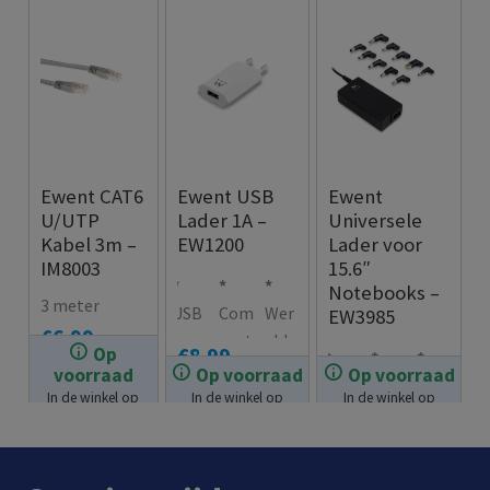
Ewent CAT6
Ewent USB
Ewent
U/UTP
Lader 1A –
Universele
Kabel 3m –
EW1200
Lader voor
IM8003
15.6″
Notebooks –
3 meter
USB
Com
Wer
EW3985
€
6.99
sma
pact
eldw
€
8.99
Op
rtph
en
ijd
voorraad
Op voorraad
Op voorraad
Laad
Wor
Stop
one
licht
toep
In de winkel op
In de winkel op
In de winkel op
note
dt
t
voorraad.
voorraad.
voorraad.
lade
gewi
asba
€
32.99
boo
gele
met
r
cht
ar:
ks
verd
lade
desi
100-