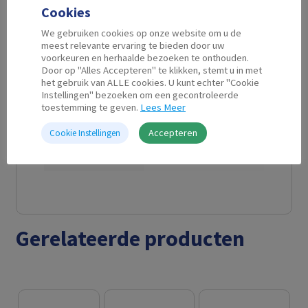
Cookies
Aanvullende informatie
We gebruiken cookies op onze website om u de
meest relevante ervaring te bieden door uw
voorkeuren en herhaalde bezoeken te onthouden.
Door op "Alles Accepteren" te klikken, stemt u in met
Kabel Lengte
1,5 m
het gebruik van ALLE cookies. U kunt echter "Cookie
Instellingen" bezoeken om een gecontroleerde
toestemming te geven.
Lees Meer
Connector A
3.5 mm jack male
Accepteren
Cookie Instellingen
Connector B
3.5 mm jack male
Gerelateerde producten