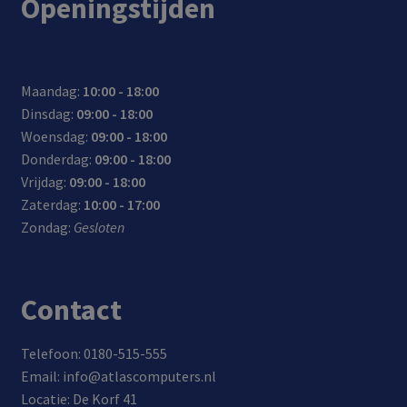
Openingstijden
en
met
n als
gn:
240V
ultra
10
de
hand
boo
tips
batt
ig
ks
erij
om
Maandag:
10:00 - 18:00
met
vol
mee
Dinsdag:
09:00 - 18:00
een
is
te
Woensdag:
09:00 - 18:00
maxi
nem
Donderdag:
09:00 - 18:00
mal
en
Vrijdag:
09:00 - 18:00
e
Zaterdag:
10:00 - 17:00
groo
Zondag:
Gesloten
tte
van
15,6
inch
Contact
Telefoon: 0180-515-555
Email: info@atlascomputers.nl
Locatie: De Korf 41