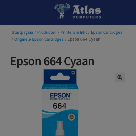
Ga
Ga
door
naar
naar
de
Startpagina
/
Producten
/
Printers & Inkt
/
Epson Cartridges
navigatie
inhoud
/
Originele Epson Cartridges
/
Epson 664 Cyaan
Epson 664 Cyaan