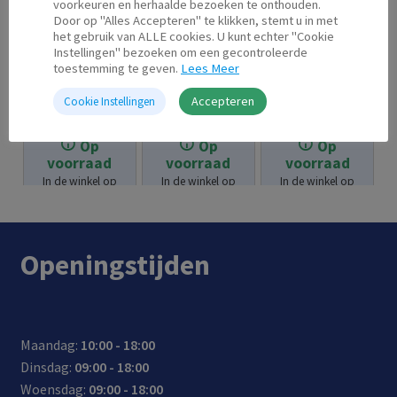
voorkeuren en herhaalde bezoeken te onthouden.
Door op "Alles Accepteren" te klikken, stemt u in met
het gebruik van ALLE cookies. U kunt echter "Cookie
Instellingen" bezoeken om een gecontroleerde
toestemming te geven.
Lees Meer
Epson 29 XL
Epson 33 XL
Epson 664
Accepteren
Cookie Instellingen
Geel
Geel
Geel
Op
Op
Op
€
18.95
€
20.95
€
11.95
voorraad
voorraad
voorraad
In de winkel op
In de winkel op
In de winkel op
voorraad.
voorraad.
voorraad.
Openingstijden
Maandag:
10:00 - 18:00
Dinsdag:
09:00 - 18:00
Woensdag:
09:00 - 18:00