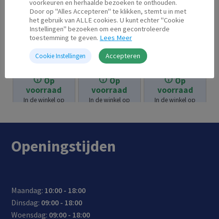
voorkeuren en herhaalde bezoeken te onthouden.
Door op "Alles Accepteren" te klikken, stemt u in met
het gebruik van ALLE cookies. U kunt echter "Cookie
Instellingen" bezoeken om een gecontroleerde
toestemming te geven.
Lees Meer
Epson 664
Epson 664
Epson 33 XL
Accepteren
Cookie Instellingen
Magenta
Zwart
Cyaan
Op
Op
Op
€
11.95
€
12.95
€
20.95
voorraad
voorraad
voorraad
In de winkel op
In de winkel op
In de winkel op
voorraad.
voorraad.
voorraad.
Openingstijden
Maandag:
10:00 - 18:00
Dinsdag:
09:00 - 18:00
Woensdag:
09:00 - 18:00