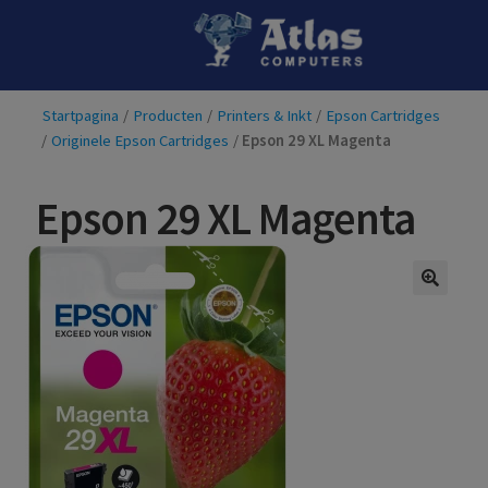
Ga
Ga
door
naar
naar
de
Startpagina
/
Producten
/
Printers & Inkt
/
Epson Cartridges
navigatie
inhoud
/
Originele Epson Cartridges
/
Epson 29 XL Magenta
Epson 29 XL Magenta