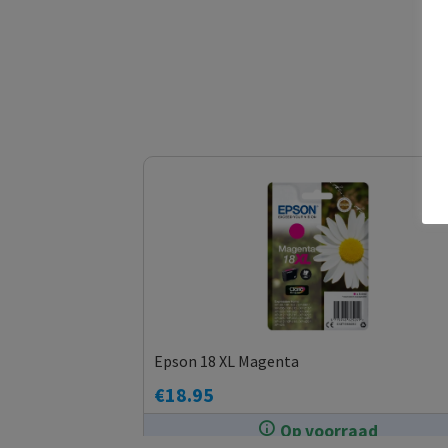
Epson 18 XL Magenta
€
18.95
Op voorraad