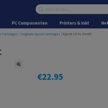
Producten
zoeken
Ga
Ga
door
naar
PC Componenten
Printers & Inkt
Ne
naar
de
navigatie
inhoud
n Cartridges
/
Originele Epson Cartridges
/
Epson 18 XL Zwart
t
€
22.95