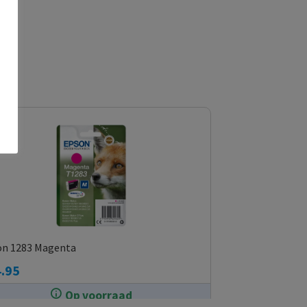
on 1283 Magenta
.95
Op voorraad