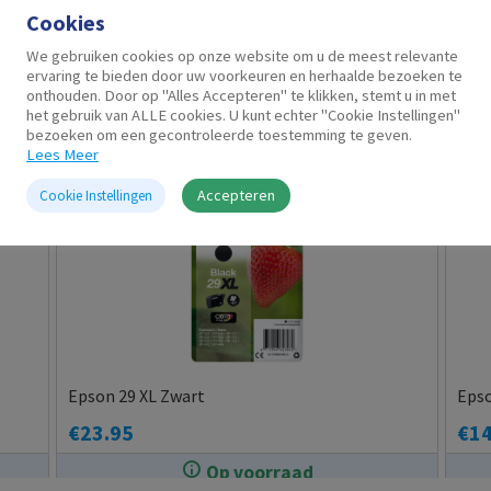
Cookies
We gebruiken cookies op onze website om u de meest relevante
ervaring te bieden door uw voorkeuren en herhaalde bezoeken te
Gerelateerde producten
onthouden. Door op "Alles Accepteren" te klikken, stemt u in met
het gebruik van ALLE cookies. U kunt echter "Cookie Instellingen"
bezoeken om een gecontroleerde toestemming te geven.
Lees Meer
Accepteren
Cookie Instellingen
Epson 29 XL Zwart
Eps
€
23.95
€
14
Op voorraad