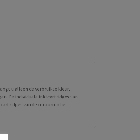
angt u alleen de verbruikte kleur,
en. De individuele inktcartridges van
 cartridges van de concurrentie.