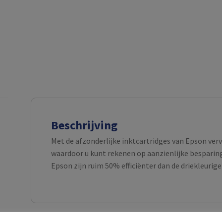
Beschrijving
Met de afzonderlijke inktcartridges van Epson verv
waardoor u kunt rekenen op aanzienlijke besparing
Epson zijn ruim 50% efficiënter dan de driekleurige