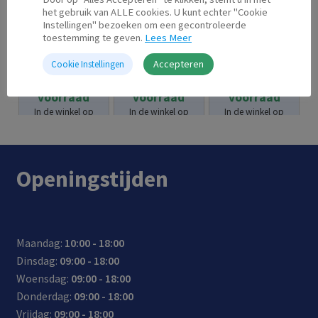
het gebruik van ALLE cookies. U kunt echter "Cookie
Instellingen" bezoeken om een gecontroleerde
toestemming te geven.
Lees Meer
Canon 551 XL
Canon 580
Canon 581
Geel
XXL PGBK
XXL Geel
Accepteren
Cookie Instellingen
Op
Op
Op
€
18.95
€
17.95
€
16.95
voorraad
voorraad
voorraad
In de winkel op
In de winkel op
In de winkel op
voorraad.
voorraad.
voorraad.
Openingstijden
Maandag:
10:00 - 18:00
Dinsdag:
09:00 - 18:00
Woensdag:
09:00 - 18:00
Donderdag:
09:00 - 18:00
Vrijdag:
09:00 - 18:00